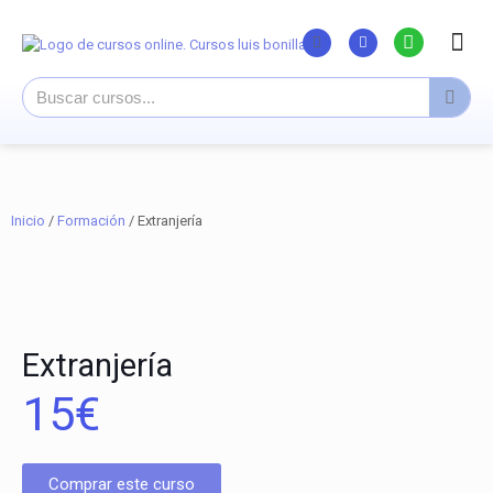
Listado Curs
Cursos su
Canal You
Inicio
/
Formación
/ Extranjería
Extranjería
15
€
Comprar este curso