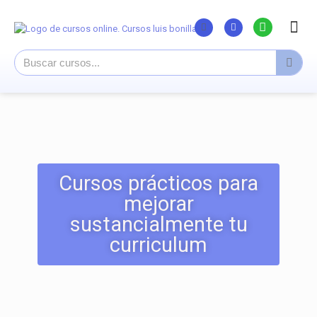
Listado Curs
Cursos su
Canal You
Cursos prácticos para
mejorar
sustancialmente tu
curriculum