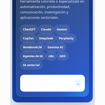
herramienta concreta o especialízate en
automatización, productividad,
comunicación, investigación y
aplicaciones sectoriales.
ChatGPT
Claude
Gemini
Copilot
DeepSeek
Perplexity
NotebookLM
Gamma AI
Agentes de IA
n8n
GEO
IA sectorial
Explorar el catálogo
→
completo de IA