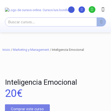
Listado Curs
Cursos su
Canal You
Inicio
/
Marketing y Management
/ Inteligencia Emocional
Inteligencia Emocional
20
€
Comprar este curso