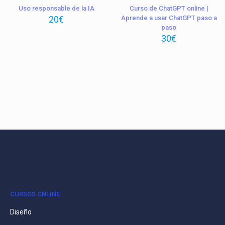
Uso responsable de la IA
Curso de ChatGPT online |
20
€
Aprende a usar ChatGPT paso a
paso
30
€
CURSOS ONLINE
Diseño