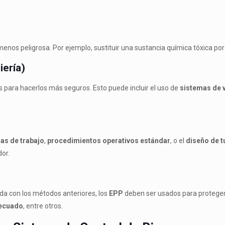
enos peligrosa. Por ejemplo, sustituir una sustancia química tóxica po
iería)
os para hacerlos más seguros. Esto puede incluir el uso de
sistemas de v
as de trabajo
,
procedimientos operativos estándar
, o el
diseño de t
dor.
da con los métodos anteriores, los
EPP
deben ser usados para proteger 
ecuado
, entre otros.