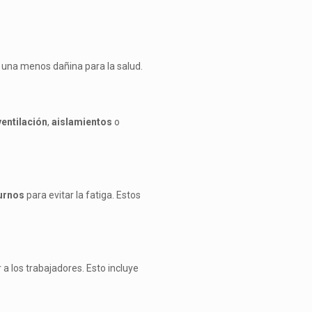
r una menos dañina para la salud.
entilación
,
aislamientos
o
urnos
para evitar la fatiga. Estos
a los trabajadores. Esto incluye