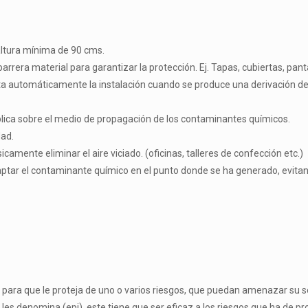
altura mínima de 90 cms.
era material para garantizar la protección. Ej. Tapas, cubiertas, pantal
ta automáticamente la instalación cuando se produce una derivación de 
aplica sobre el medio de propagación de los contaminantes químicos.
dad.
amente eliminar el aire viciado. (oficinas, talleres de confección etc.)
 captar el contaminante químico en el punto donde se ha generado, evita
r para que le proteja de uno o varios riesgos, que puedan amenazar su se
es denomina (epi), este tiene que ser eficaz a los riesgos que ha de pro