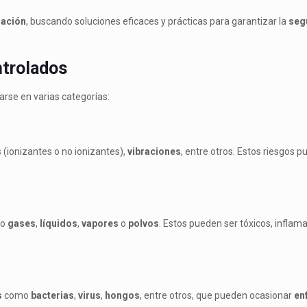
gación
, buscando soluciones eficaces y prácticas para garantizar la
seg
ntrolados
arse en varias categorías:
s
(ionizantes o no ionizantes),
vibraciones
, entre otros. Estos riesgos 
mo
gases
,
líquidos
,
vapores
o
polvos
. Estos pueden ser tóxicos, inflam
s
como
bacterias
,
virus
,
hongos
, entre otros, que pueden ocasionar
en