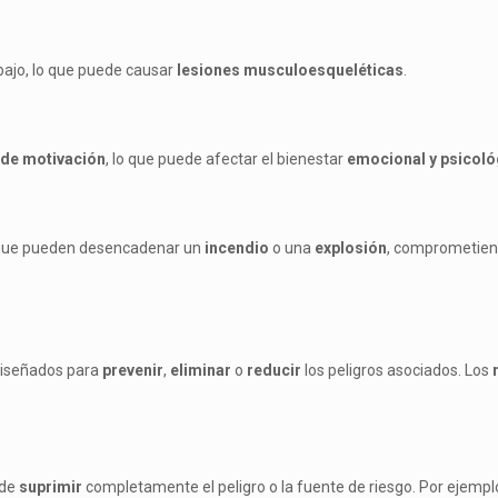
bajo, lo que puede causar
lesiones musculoesqueléticas
.
a de motivación
, lo que puede afectar el bienestar
emocional y psicoló
s que pueden desencadenar un
incendio
o una
explosión
, comprometiend
iseñados para
prevenir
,
eliminar
o
reducir
los peligros asociados. Los
 de
suprimir
completamente el peligro o la fuente de riesgo. Por ejempl