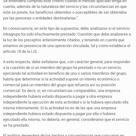
Se entenderá cumplido este criterio cuando el método aplicado tenga en
cuenta, además de la naturaleza del servicio y las circunstancias en que
éste se preste, los beneficios obtenidos o susceptibles de ser obtenidos
por las personas o entidades destinatarias.”.
En consecuencia, en este tipo de supuestos, debe analizarse si el servicio
intragrupo ha sido efectivamente prestado. Cuestión que debe analizarse a
la luz de los preceptos anteriormente citados, y teniendo en cuenta que
estamos en presencia de una operación vinculada, tal y como establece el
artículo 18 de la LIS.
A este respecto, debe señalarse que, con carácter general, para responder
a la cuestión de si un miembro del grupo ha prestado o no un servicio,
ejerciendo tal actividad en beneficio de uno o varios miembros del grupo,
habría que determinar si la actividad supone un interés económico o
comercial para un miembro del grupo que refuerza así su posición
comercial. Es decir, si, en circunstancias comparables, una empresa
independiente hubiera estado dispuesta a pagar a otra empresa
independiente la ejecución de esta actividad o si la hubiera ejecutado ella
misma internamente. Si la actividad no es de las que una empresa
independiente hubiera estado dispuesta a pagar por ella o hubiera
ejecutado ella misma, no debería, en general, considerarse que el servicio
se ha prestado.
El análisis dependerá de los hechos y circunstancias que concurran en