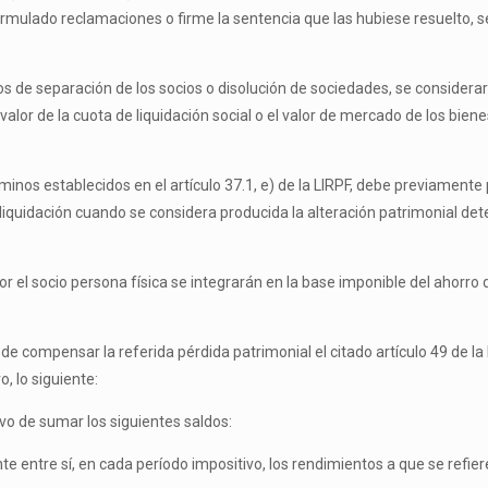
formulado reclamaciones o firme la sentencia que las hubiese resuelto, s
asos de separación de los socios o disolución de sociedades, se considera
 valor de la cuota de liquidación social o el valor de mercado de los biene
nos establecidos en el artículo 37.1, e) de la LIRPF, debe previamente p
a liquidación cuando se considera producida la alteración patrimonial de
r el socio persona física se integrarán en la base imponible del ahorro 
ede compensar la referida pérdida patrimonial el citado artículo 49 de la
, lo siguiente:
ivo de sumar los siguientes saldos:
e entre sí, en cada período impositivo, los rendimientos a que se refiere