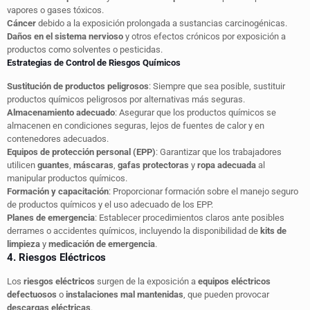
vapores o gases tóxicos.
Cáncer
debido a la exposición prolongada a sustancias carcinogénicas.
Daños en el sistema nervioso
y otros efectos crónicos por exposición a
productos como solventes o pesticidas.
Estrategias de Control de Riesgos Químicos
Sustitución de productos peligrosos
: Siempre que sea posible, sustituir
productos químicos peligrosos por alternativas más seguras.
Almacenamiento adecuado
: Asegurar que los productos químicos se
almacenen en condiciones seguras, lejos de fuentes de calor y en
contenedores adecuados.
Equipos de protección personal (EPP)
: Garantizar que los trabajadores
utilicen
guantes
,
máscaras
,
gafas protectoras
y
ropa adecuada
al
manipular productos químicos.
Formación y capacitación
: Proporcionar formación sobre el manejo seguro
de productos químicos y el uso adecuado de los EPP.
Planes de emergencia
: Establecer procedimientos claros ante posibles
derrames o accidentes químicos, incluyendo la disponibilidad de
kits de
limpieza
y
medicación de emergencia
.
4. Riesgos Eléctricos
Los
riesgos eléctricos
surgen de la exposición a
equipos eléctricos
defectuosos
o
instalaciones mal mantenidas
, que pueden provocar
descargas eléctricas
.