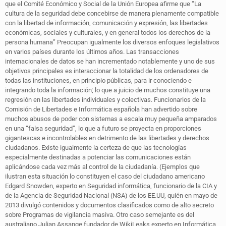
que el Comité Económico y Social de la Unión Europea afirme que “La
cultura de la seguridad debe concebirse de manera plenamente compatible
con la libertad de información, comunicación y expresión, las libertades
económicas, sociales y culturales, y en general todos los derechos de la
persona humana” Preocupan igualmente los diversos enfoques legislativos
en varios países durante los últimos años. Las transacciones
internacionales de datos se han incrementado notablemente y uno de sus
objetivos principales es interaccionar la totalidad de los ordenadores de
todas las instituciones, en principio públicas, para ir conociendo e
integrando toda la información; lo que a juicio de muchos constituye una
regresión en las libertades individuales y colectivas. Funcionarios de la
Comisión de Libertades e Informática española han advertido sobre
muchos abusos de poder con sistemas a escala muy pequeña amparados
en una “falsa seguridad”, lo que a futuro se proyecta en proporciones
gigantescas e incontrolables en detrimento de las libertades y derechos
ciudadanos. Existe igualmente la certeza de que las tecnologías
especialmente destinadas a potenciar las comunicaciones están
aplicándose cada vez más al control de la ciudadanía. (Ejemplos que
ilustran esta situación lo constituyen el caso del ciudadano americano
Edgard Snowden, experto en Seguridad informática, funcionario de la CIA y
de la Agencia de Seguridad Nacional (NSA) de los EE.UU, quién en mayo de
2013 divulgó contenidos y documentos clasificados como de alto secreto
sobre Programas de vigilancia masiva. Otro caso semejante es del
australiano Julian Assange fundador de WikiLeaks experto en Informática