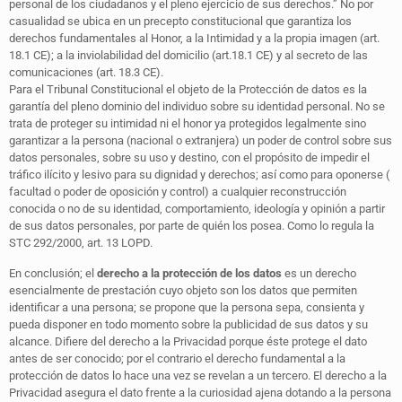
personal de los ciudadanos y el pleno ejercicio de sus derechos.” No por
casualidad se ubica en un precepto constitucional que garantiza los
derechos fundamentales al Honor, a la Intimidad y a la propia imagen (art.
18.1 CE); a la inviolabilidad del domicilio (art.18.1 CE) y al secreto de las
comunicaciones (art. 18.3 CE).
Para el Tribunal Constitucional el objeto de la Protección de datos es la
garantía del pleno dominio del individuo sobre su identidad personal. No se
trata de proteger su intimidad ni el honor ya protegidos legalmente sino
garantizar a la persona (nacional o extranjera) un poder de control sobre sus
datos personales, sobre su uso y destino, con el propósito de impedir el
tráfico ilícito y lesivo para su dignidad y derechos; así como para oponerse (
facultad o poder de oposición y control) a cualquier reconstrucción
conocida o no de su identidad, comportamiento, ideología y opinión a partir
de sus datos personales, por parte de quién los posea. Como lo regula la
STC 292/2000, art. 13 LOPD.
En conclusión; el
derecho a la protección de los datos
es un derecho
esencialmente de prestación cuyo objeto son los datos que permiten
identificar a una persona; se propone que la persona sepa, consienta y
pueda disponer en todo momento sobre la publicidad de sus datos y su
alcance. Difiere del derecho a la Privacidad porque éste protege el dato
antes de ser conocido; por el contrario el derecho fundamental a la
protección de datos lo hace una vez se revelan a un tercero. El derecho a la
Privacidad asegura el dato frente a la curiosidad ajena dotando a la persona