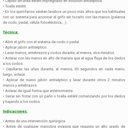
• Cepillo de uñas estéril impregnado en solución antiséptica.
• Toalla estéril.
• En los quirófanos existen lavabos un poco más altos que los habituales
con un sistema para accionar el grifo sin tocarlo con las manos (palanca
de codo, pedal, célula fotoeléctrica,…).
Técnica:
• Abrir el grifo con el sistema de codo o pedal.
• Aplicar jabón antiséptico.
• Lavar manos, antebrazos y codos durante, al menos, dos minutos.
• Aclarar con las manos en alto de manera que el agua fluya de los dedos
a los codos.
• Cepillarse las uñas durante, al menos, 30 segundos en cada mano;
luego, aclarar.
• Aplicar de nuevo jabón antiséptico y lavar durante otros 2 minutos
manos y antebrazos.
• Aclarar de igual forma que anteriormente.
• Secar sin frotar con un paño o toalla estéril comenzando por los dedos
y bajando a los codos.
Indicaciones:
• Antes de una intervención quirúrgica.
• Antes de cualquier maniobra invasiva que requiera un alto grado de