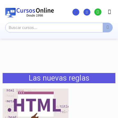
Listado Curs
Cursos su
Canal You
Las nuevas reglas