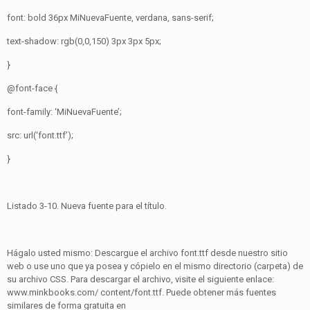
font: bold 36px MiNuevaFuente, verdana, sans-serif;
text-shadow: rgb(0,0,150) 3px 3px 5px;
}
@font-face {
font-family: ‘MiNuevaFuente’;
src: url(‘font.ttf’);
}
Listado 3-10. Nueva fuente para el título.
Hágalo usted mismo: Descargue el archivo font.ttf desde nuestro sitio
web o use uno que ya posea y cópielo en el mismo directorio (carpeta) de
su archivo CSS. Para descargar el archivo, visite el siguiente enlace:
www.minkbooks.com/ content/font.ttf. Puede obtener más fuentes
similares de forma gratuita en