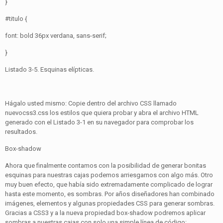
}
#titulo {
font: bold 36px verdana, sans-serif;
}
Listado 3-5. Esquinas elípticas.
Hágalo usted mismo: Copie dentro del archivo CSS llamado
nuevocss3.css los estilos que quiera probar y abra el archivo HTML
generado con el Listado 3-1 en su navegador para comprobar los
resultados.
Box-shadow
Ahora que finalmente contamos con la posibilidad de generar bonitas
esquinas para nuestras cajas podemos arriesgarnos con algo más. Otro
muy buen efecto, que había sido extremadamente complicado de lograr
hasta este momento, es sombras. Por años diseñadores han combinado
imágenes, elementos y algunas propiedades CSS para generar sombras.
Gracias a CSS3 y a la nueva propiedad box-shadow podremos aplicar
sombras a nuestras cajas con solo una simple línea de código: