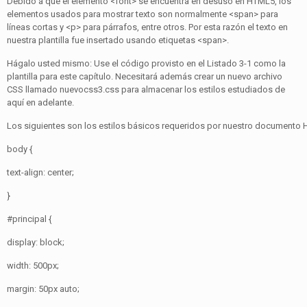
Debido a que el elemento <font> se encuentra en desuso en HTML5, los
elementos usados para mostrar texto son normalmente <span> para
líneas cortas y <p> para párrafos, entre otros. Por esta razón el texto en
nuestra plantilla fue insertado usando etiquetas <span>.
Hágalo usted mismo: Use el código provisto en el Listado 3-1 como la
plantilla para este capítulo. Necesitará además crear un nuevo archivo
CSS llamado nuevocss3.css para almacenar los estilos estudiados de
aquí en adelante.
Los siguientes son los estilos básicos requeridos por nuestro documento
body {
text-align: center;
}
#principal {
display: block;
width: 500px;
margin: 50px auto;