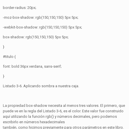
border-radius: 20px;
-moz-box-shadow: rgb(150,150,150) 5px 5px;
-webkit-box-shadow: rgb(150,150,150) 5px 5px;
box-shadow: rgb(150,150,150) 5px 5px;
}
#titulo {
font: bold 36px verdana, sans-serif;
}
Listado 3-6. Aplicando sombra a nuestra caja.
La propiedad box-shadow necesita al menos tres valores. El primero, que
puede ve en la regla del Listado 3-6, es el color. Este valor fue construido
aquí utilizando la función rgb() y números decimales, pero podemos
escribirlo en números hexadecimales
también, como hicimos previamente para otros parámetros en este libro.