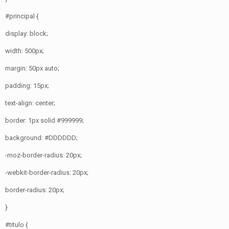
#principal {
display: block;
width: 500px;
margin: 50px auto;
padding: 15px;
text-align: center;
border: 1px solid #999999;
background: #DDDDDD;
-moz-border-radius: 20px;
-webkit-border-radius: 20px;
border-radius: 20px;
}
#titulo {