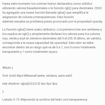
Hasta este momento los colores fueron declarados como sólidos
utilizando valores hexadecimales o la función rgb() para decimales. CSS3
ha agregado una nueva función llamada rgba() que simplifica la
asignación de colores y transparencias. Esta función
además resuelve un problema previo provocado por la propiedad opacity.
La función rgba() tiene cuatro atributos. Los primeros tres son similares a
los usados en rgb() y simplemente declaran los valores para los colores
rojo, verde y azul en números decimales del 0 al 255. El último, en cambio,
corresponde a la nueva capacidad de opacidad. Este valor se debe
encontrar dentro de un rango que va de 0 a 1, con 0 como totalmente
transparente y 1 como totalmente opaco.
#titulo {
font: bold 36px MiNuevaFuente, verdana, sans-serif;
text-shadow: rgba(0,0,0,0.5) 3px 3px 5px;
}
Listado 3-15. Mejorando la sombra del texto con transparencia.