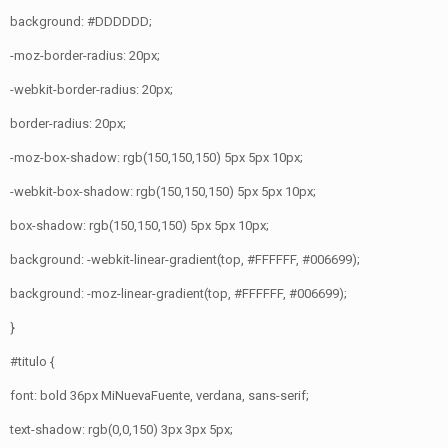
background: #DDDDDD;
-moz-border-radius: 20px;
-webkit-border-radius: 20px;
border-radius: 20px;
-moz-box-shadow: rgb(150,150,150) 5px 5px 10px;
-webkit-box-shadow: rgb(150,150,150) 5px 5px 10px;
box-shadow: rgb(150,150,150) 5px 5px 10px;
background: -webkit-linear-gradient(top, #FFFFFF, #006699);
background: -moz-linear-gradient(top, #FFFFFF, #006699);
}
#titulo {
font: bold 36px MiNuevaFuente, verdana, sans-serif;
text-shadow: rgb(0,0,150) 3px 3px 5px;