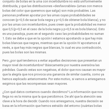
conjunto de bolas en la urna con incertidumbre no está uniformemente
distribuida, y que las distribuciones «desfavorables» (urnas con menos
bolas del color que queremos que salga) son más probables. Las
personas prefieren apostar por las urnas cuyas probabilidades se
conocen (p=0,5 de sacar bola negra y p=0,5 de obtener bola blanca), y no
por las urnas con incertidumbre, pues creen que la probabilidad es menor
que 0,5 (p<0,5 en el caso de la bola negra y p<0,5 si es bola blanca). Esto
es una paradoja, pues en el segundo caso las probabilidades no suman
1. Esto se debe a que en la opción I estamos apostando a que hay más
bolas blancas que negras, mientras que en la opción IV apostamos al
revés, a que hay más negras que blancas, lo cual es una contradicción,
pues las bolas son las mismas.
Pero ¿por qué tendemos a evitar aquellas decisiones que presentan un
mayor nivel de incertidumbre? Básicamente por nuestra aversióna las
pérdidas. Cuando estas son negativas, el dolor que nos causan es mayor
que la alegría que nos provoca una ganancia de similar cuantía, como ya
hemos explicado anteriormente. Por este motivo, si vamos a arriesgarnos
exigimos que las recompensas sean mayores.
¿Con qué datos contamos cuando decidimos? La información que nos
llega no es la misma que la que percibimos. De ahí que la atención sea
clave a la hora de decidir. Cuando nos arriesgamos, nuestra decisión se
basa en la información que hemos extraído del entorno (cuántas bolas