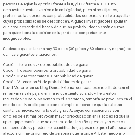
personas elegían la opción I frente a la II, y la IV frente a la III. Esto
demuestra nuestra aversión a la ambigüedad, pues si nos fijamos,
preferimos las opciones con probabilidades conocidas frente a aquellas
cuyas probabilidades se desconocen. Algunos investigadores apuntan
que esto depende del hecho de que las probabilidades están ocultas
para quien toma la decisión en lugar de ser completamente
incognoscibles.
Sabiendo que en la urna hay 90 bolas (30 grises y 60 blancas y negras) se
dan las siguientes situaciones:
Opción I: tenemos ⅓ de probabilidades de ganar.
Opción II: desconocemos la probabilidad de ganar.
Opción III: desconocemos la probabilidad de ganar.
Opción IV: tenemos ⅔ de probabilidades de ganar.
David Morcillo, en su blog Deuda Externa, compara este resultado con el
refrán «más vale pájaro en mano que ciento volando». Pero estos
resultados no solo los vemos en el laboratorio, también se producen en el
mundo real. Morcillo pone como ejemplo el hecho de que las alertas
sanitarias nuevas, como la de la gripe A, cuyas consecuencias son
difíciles de estimar, provocan mayor preocupación en la sociedad que la
típica gripe común, que se declara todos los años pero cuyos efectos
son conocidos y pueden ser cuantificados, a pesar de que el año pasado
afectó a un mayor número de personas que la gripe A. Este miedo a lo