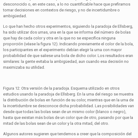
desconocido o, en este caso, a lo no cuantificable hace que prefiramos
tomar decisiones en contextos de riesgo, y no de incertidumbre o
ambigüedad.
Lo que han hecho otros experimentos, siguiendo la paradoja de Ellsberg,
ha sido utilizar dos urnas, una en la que se informa del número de bolas
que hay de cada color y otra en la que no se especifica ninguna
proporción (véase la figura 12). Indicando previamente el color de la bola,
los participantes en el experimento debían elegir la urna con mayor
probabilidad de que saliese una bola de dicho color. Los resultados eran
similares: la gente evitaba la ambigüedad, aun cuando esa decisión no
maximizaba su utilidad.
Figura 12: Otra versión de la paradoja. Esquema utilizado en otros
estudios usando la paradoja de Ellsberg. En la urna del riesgo se muestra
la distribución de bolas en función de su color, mientras que en la urna de
la incertidumbre se desconoce dicha probabilidad. Las posibilidades van
desde que todas las bolas sean de un mismo color (blanco o negro),
hasta que existan más bolas de un color que de otro, pasando por que la
mitad de las bolas sean de un color y la otra mitad, del otro.
Algunos autores sugieren que tendemos a creer que la composición del