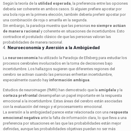
Según la teoría de la
utilidad esperada
, la preferencia entre las opciones
debería ser coherente en ambos casos. Si alguien prefiere apostar por
una bola roja en la primera elección, también debería preferir apostar por
una combinación de roja o amarilla en la segunda.
Sin embargo, la paradoja muestra que las personas
no siempre actúan
de manera racional
y coherente en situaciones de incertidumbre. Esto
contradice el postulado clásico de que las personas valoran las
probabilidades de manera racional.
4.
Neuroeconomía y Aversión a la Ambigüedad
La
neuroeconomía
ha utilizado la Paradoja de Ellsberg para estudiar los
procesos cerebrales involucrados en la toma de decisiones bajo
incertidumbre. Los hallazgos sugieren que diferentes regiones del
cerebro se activan cuando las personas enfrentan incertidumbre,
especialmente cuando hay
información ambigua
.
Estudios de neuroimagen (fMRI) han demostrado que la
amígdala
y la
corteza prefrontal
desempeñan un papel importante en la respuesta
emocional a la incertidumbre. Estas áreas del cerebro están asociadas
con la evaluación del riesgo y el procesamiento emocional.
La aversión a la ambigüedad parece estar relacionada con una
respuesta
emocional negativa
ante la falta de información clara, lo que lleva a una
preferencia por situaciones en las que las probabilidades están mejor
definidas, aunque las probabilidades objetivas puedan no ser más