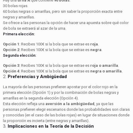
Hay una
urna A
que contiene
90 bolas
:
30 bolas rojas.
60 bolas negras o amarillas, pero sin saber la proporción exacta entre
negras y amarillas.
Se ofrece a las personas la opción de hacer una apuesta sobre qué color
de bola se extraerá al azar de la urna.
Primera elección:
Opción 1
: Recibes 100€ si la bola que se extrae es
roja
.
Opción 2
: Recibes 100€ si la bola que se extrae es
negra
.
Segunda elección:
Opción 3
: Recibes 100€ si la bola que se extrae es
roja o amarilla
.
Opción 4
: Recibes 100€ si la bola que se extrae es
negra o amarilla
.
2.
Preferencias y Ambigüedad
La mayoría de las personas prefieren apostar por el color rojo en la
primera elección (Opción 1) y por la combinación de bolas negras y
amarillas en la segunda elección (Opción 4).
Esta elección refleja una
aversión a la ambigüedad
, ya que las
personas prefieren elegir escenarios donde las probabilidades son claras
y conocidas (en el caso de las bolas rojas) en lugar de situaciones donde
la proporción es incierta (entre negras y amarillas).
3.
Implicaciones en la Teoría de la Decisión