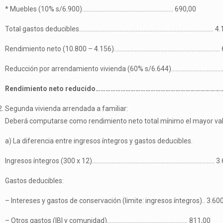
* Muebles (10% s/6.900)……………………………………………………. 690,00
Total gastos deducibles……………………………………………………………………………… 4.1
Rendimiento neto (10.800 – 4.156)…………………………………………………………….. 6
Reducción por arrendamiento vivienda (60% s/6.644)…………………………………
Rendimiento neto reducido………………………………………………………………………
Segunda vivienda arrendada a familiar:
Deberá computarse como rendimiento neto total mínimo el mayor val
a) La diferencia entre ingresos íntegros y gastos deducibles.
Ingresos íntegros (300 x 12)………………………………………………………………………. 3.
Gastos deducibles:
– Intereses y gastos de conservación (limite: ingresos íntegros).. 3.60
– Otros gastos (IBI y comunidad)……………………………………………… 811,00