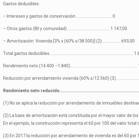
Gastos deducibles:
– Intereses y gastos de conservación ……………………………….. 0
– Otros gastos (IBI y comunidad)………………………………………. 1.147,00
– Amortización: Vivienda [3% x (60% s/38.500)] (2)……………….. 693,00
Total gastos deducibles……………………………………………………………………………… 1.8
Rendimiento neto (14.400 –1.840)……………………………………………………………… 1
Reducción por arrendamiento vivienda (60% s/12.560) (3)………………………
Rendimiento neto reducido………………………………………………………………………
(1) No se aplica la reducción por arrendamiento de inmuebles destinad
(2) La base de amortización está constituida por el mayor valor de los 
En el ejemplo, la construcción representa el 60 por 100 del valor total 
(3) En 2017 la reducción por arrendamiento de vivienda es del 60 por 1