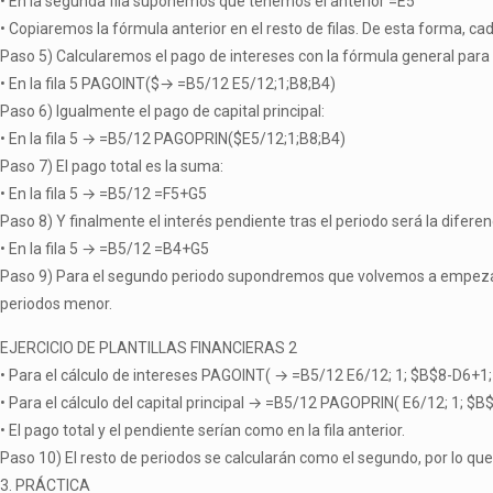
• En la segunda fila suponemos que tenemos el anterior =E5
• Copiaremos la fórmula anterior en el resto de filas. De esta forma, cada 
Paso 5) Calcularemos el pago de intereses con la fórmula general para 
• En la fila 5 PAGOINT($→ =B5/12 E5/12;1;B8;B4)
Paso 6) Igualmente el pago de capital principal:
• En la fila 5 → =B5/12 PAGOPRIN($E5/12;1;B8;B4)
Paso 7) El pago total es la suma:
• En la fila 5 → =B5/12 =F5+G5
Paso 8) Y finalmente el interés pendiente tras el periodo será la diferenci
• En la fila 5 → =B5/12 =B4+G5
Paso 9) Para el segundo periodo supondremos que volvemos a empezar 
periodos menor.
EJERCICIO DE PLANTILLAS FINANCIERAS 2
• Para el cálculo de intereses PAGOINT( → =B5/12 E6/12; 1; $B$8-D6+1; 
• Para el cálculo del capital principal → =B5/12 PAGOPRIN( E6/12; 1; $B
• El pago total y el pendiente serían como en la fila anterior.
Paso 10) El resto de periodos se calcularán como el segundo, por lo qu
3. PRÁCTICA