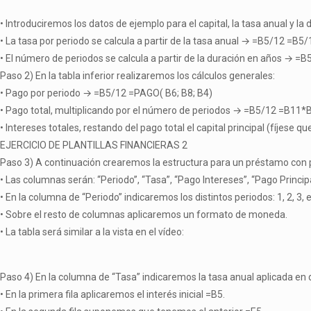
• Introduciremos los datos de ejemplo para el capital, la tasa anual y la 
• La tasa por periodo se calcula a partir de la tasa anual → =B5/12 =B5/
• El número de periodos se calcula a partir de la duración en años → =
Paso 2) En la tabla inferior realizaremos los cálculos generales:
• Pago por periodo → =B5/12 =PAGO( B6; B8; B4)
• Pago total, multiplicando por el número de periodos → =B5/12 =B11*
• Intereses totales, restando del pago total el capital principal (fíje
EJERCICIO DE PLANTILLAS FINANCIERAS 2
Paso 3) A continuación crearemos la estructura para un préstamo con po
• Las columnas serán: “Periodo”, “Tasa”, “Pago Intereses”, “Pago Princip
• En la columna de “Periodo” indicaremos los distintos periodos: 1, 2, 3
• Sobre el resto de columnas aplicaremos un formato de moneda.
• La tabla será similar a la vista en el vídeo:
Paso 4) En la columna de “Tasa” indicaremos la tasa anual aplicada en 
• En la primera fila aplicaremos el interés inicial =B5.