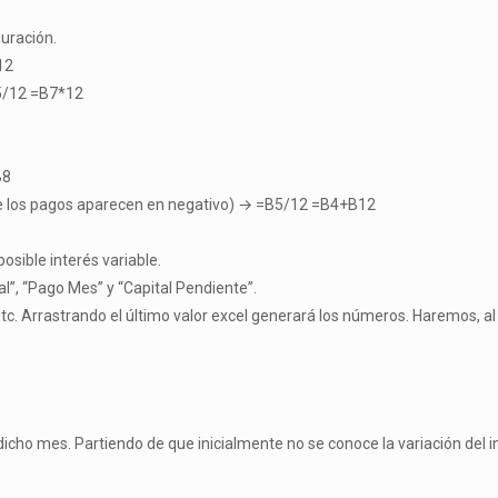
duración.
12
B5/12 =B7*12
B8
se que los pagos aparecen en negativo) → =B5/12 =B4+B12
sible interés variable.
al”, “Pago Mes” y “Capital Pendiente”.
, etc. Arrastrando el último valor excel generará los números. Haremos, a
dicho mes. Partiendo de que inicialmente no se conoce la variación del 