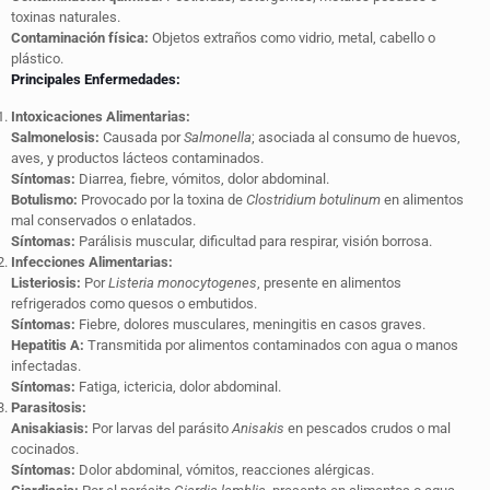
toxinas naturales.
Contaminación física:
Objetos extraños como vidrio, metal, cabello o
plástico.
Principales Enfermedades:
Intoxicaciones Alimentarias:
Salmonelosis:
Causada por
Salmonella
; asociada al consumo de huevos,
aves, y productos lácteos contaminados.
Síntomas:
Diarrea, fiebre, vómitos, dolor abdominal.
Botulismo:
Provocado por la toxina de
Clostridium botulinum
en alimentos
mal conservados o enlatados.
Síntomas:
Parálisis muscular, dificultad para respirar, visión borrosa.
Infecciones Alimentarias:
Listeriosis:
Por
Listeria monocytogenes
, presente en alimentos
refrigerados como quesos o embutidos.
Síntomas:
Fiebre, dolores musculares, meningitis en casos graves.
Hepatitis A:
Transmitida por alimentos contaminados con agua o manos
infectadas.
Síntomas:
Fatiga, ictericia, dolor abdominal.
Parasitosis:
Anisakiasis:
Por larvas del parásito
Anisakis
en pescados crudos o mal
cocinados.
Síntomas:
Dolor abdominal, vómitos, reacciones alérgicas.