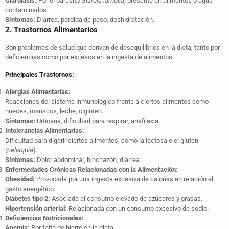
Giardiasis:
Por el parásito
Giardia lamblia
, presente en alimentos o agua
contaminados.
Síntomas:
Diarrea, pérdida de peso, deshidratación.
2. Trastornos Alimentarios
Son problemas de salud que derivan de desequilibrios en la dieta, tanto por
deficiencias como por excesos en la ingesta de alimentos.
Principales Trastornos:
Alergias Alimentarias:
Reacciones del sistema inmunológico frente a ciertos alimentos como
nueces, mariscos, leche, o gluten.
Síntomas:
Urticaria, dificultad para respirar, anafilaxia.
Intolerancias Alimentarias:
Dificultad para digerir ciertos alimentos, como la lactosa o el gluten
(
celiaquía
).
Síntomas:
Dolor abdominal, hinchazón, diarrea.
Enfermedades Crónicas Relacionadas con la Alimentación:
Obesidad:
Provocada por una ingesta excesiva de calorías en relación al
gasto energético.
Diabetes tipo 2:
Asociada al consumo elevado de azúcares y grasas.
Hipertensión arterial:
Relacionada con un consumo excesivo de sodio.
Deficiencias Nutricionales:
Anemia:
Por falta de hierro en la dieta.