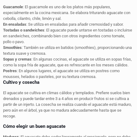
Guacamole
: El guacamole es uno de los platos más populares,
especialmente en la cocina mexicana. Se elabora triturando aguacate con
cebolla, cilantro, chile, limón y sal.
En ensaladas
: Se utiliza en ensaladas para añadir cremosidad y sabor.
Tostadas o sandwiches
: El aguacate puede untarse en tostadas o incluirse
en sandwiches, combinando bien con otros ingredientes como tomate,
pollo o pavo.
Smoothies
: También se utiliza en batidos (smoothies), proporcionando una
textura suave y cremosa.
Sopas y cremas
: En algunas cocinas, el aguacate se utiliza en sopas frías,
como la sopa fría de aguacate, que es refrescante en los meses cálidos.
Postres
: En algunos lugares, el aguacate se utiliza en postres como
mousses, helados o pasteles, por su textura cremosa.
Cultivo y cosecha
El aguacate se cultiva en climas cálidos y templados. Prefiere suelos bien
drenados y puede tardar entre 3 a 4 años en producir frutos si se cultiva a
partir de un injerto. La cosecha se realiza cuando el aguacate está maduro,
pero aún en el árbol, ya que no madura adecuadamente hasta que se
recoge.
Cómo elegir un buen aguacate
Madurez
: El aguacate debe ceder ligeramente al presionarlo, pero no debe