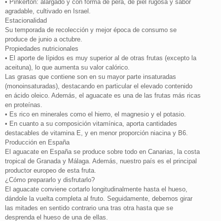
• Pinkerton: alargado y con forma de pera, de piel rugosa y sabor
agradable, cultivado en Israel.
Estacionalidad
Su temporada de recolección y mejor época de consumo se
produce de junio a octubre.
Propiedades nutricionales
• El aporte de lípidos es muy superior al de otras frutas (excepto la
aceituna), lo que aumenta su valor calórico.
Las grasas que contiene son en su mayor parte insaturadas
(monoinsaturadas), destacando en particular el elevado contenido
en ácido oleico. Además, el aguacate es una de las frutas más ricas
en proteínas.
• Es rico en minerales como el hierro, el magnesio y el potasio.
• En cuanto a su composición vitamínica, aporta cantidades
destacables de vitamina E, y en menor proporción niacina y B6.
Producción en España
El aguacate en España se produce sobre todo en Canarias, la costa
tropical de Granada y Málaga. Además, nuestro país es el principal
productor europeo de esta fruta.
¿Cómo prepararlo y disfrutarlo?
El aguacate conviene cortarlo longitudinalmente hasta el hueso,
dándole la vuelta completa al fruto. Seguidamente, debemos girar
las mitades en sentido contrario una tras otra hasta que se
desprenda el hueso de una de ellas.