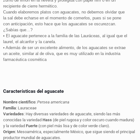
zumo de limón en la nevera y protegida con papel film o en un
recipiente de cierre hermético.
Cuando elaboremos platos con aguacates, no debemos olvidar que
la sal debe echarse en el momento de comerlos, pues si se pone
con anticipación, esto hace que los aguacates se oscurezcan.
¿Sabías que…?
• El aguacate pertenece a la familia de las Lauráceas, al igual que el
laurel, el alcanfor y la canela.
• Además de ser un excelente alimento, de los aguacates se extrae
un aceite, similar al de oliva, que es muy utilizado en la industria
farmacéutica cosmética
Características del aguacate
Nombre científico
:
Persea americana
Familia
: Lauraceae
Variedades
: Hay diversas variedades de aguacate, siendo las más
conocidas la variedad
Hass
(de piel rugosa y color oscuro cuando madura)
y la variedad
Fuerte
(con piel más lisa y de color verde claro).
Origen
: Mesoamérica, especialmente México, que sigue siendo el principal
productor mundial de aguacates.