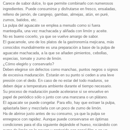
Carece de sabor dulce, lo que permite combinarlo con numerosos
ingredientes. Puede consumirse y disfrutarse en fresco, ensaladas,
relleno de jamón, de cangrejo, gambas, almejas, atún, en puré,
zumos, batidos, etc.
La pulpa del aguacate se emplea a menudo como si fuera
mantequilla, una vez machacada y aliñada con limón y aceite.
No es bueno cocerlo, ya que se vuelve amargo de sabor.
El guacamole, uno de los platos de la gastronomía mejicana, más
conocidos mundialmente es una preparación a base de la pulpa de
aguacate machacada, a la que se añaden pimientos, cebollas,
especias, tomate y zumo de limón.
¿Cómo elegirlo y conservarlo?
Deben elegirse sin defectos como manchas, puntos negros o signos
de excesiva maduración. Estarán en su punto si ceden a una leve
presión con el dedo. En caso de no estar del todo maduros, se
deben dejar a temperatura ambiente durante el tiempo necesario.
Su proceso de maduración puede acelerarse si se envuelve en
papel de periódico sólo o junto con una manzana o un plátano.
El aguacate se puede congelar. Para ello, hay que extraer la pulpa,
aplastarla bien y mezclarla con un poco de zumo de limón.
Ha de abrirse justo antes de su consumo, ya que la pulpa se
ennegrece con rapidez. Aunque puede conservarse en óptimas
condiciones para el día siguiente dejándole el hueso, rociándolo con