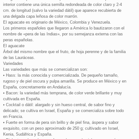
interior contiene una única semilla redondeada de color claro y 2-4
cm. de longitud (salvo la variedad dátil) que aparece recubierta de
una delgada capa leñosa de color marrón.
El aguacate es originario de México, Colombia y Venezuela.
Los primeros españoles que llegaron a América lo bautizaron con el
nombre de «pera de las Indias», por su semejanza externa con las
peras españolas.
El aguacate
Árbol del mismo nombre que el fruto, de hoja perenne y de la familia
de las Lauráceas.
Variedades
Las variedades que más se comercializan son:
• Hass: la más conocida y comercializada. De pequeño tamaño,
rugoso y de piel oscura y pulpa amarilla. Se produce en México y en
España, concretamente en Andalucía.
• Bacon: la variedad más temprana, de color verde brillante y muy
cultivada en España.
• Cocktail o dátil: alargado y sin hueso central, de sabor fino y
delicado; se cultiva en Israel, España y se comercializa sobre todo
en Francia.
• Fuerte en forma de pera sin brillo y de piel fina, áspera y sabor
exquisito, con un peso aproximado de 250 g; cultivado en Israel,
Kenia, Sudáfrica y España.