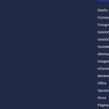
Diseño
Formac
Fotogra
Gestió
Gestió
Hostele
Idioma
Imagen
Informá
Market
Office
Oposic
Otros
Página