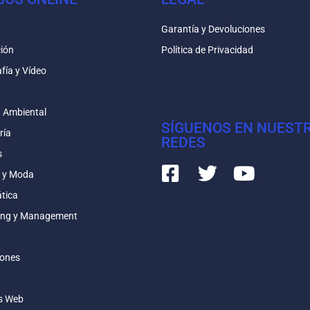
Garantía y Devoluciones
ión
Política de Privacidad
fía y Vídeo
n
n Ambiental
SÍGUENOS EN NUEST
ría
REDES
s
 y Moda
tica
ing y Management
iones
s Web