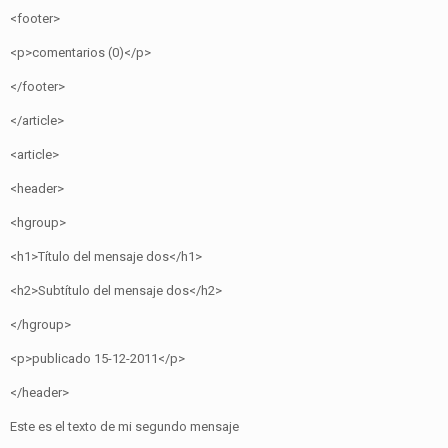
<footer>
<p>comentarios (0)</p>
</footer>
</article>
<article>
<header>
<hgroup>
<h1>Título del mensaje dos</h1>
<h2>Subtítulo del mensaje dos</h2>
</hgroup>
<p>publicado 15-12-2011</p>
</header>
Este es el texto de mi segundo mensaje