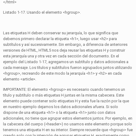
</html>
Listado 1-17. Usando el elemento <hgroup>.
Las etiquetas H deben conservar su jerarquía, lo que significa que
debemos primero declarar la etiqueta <h1>, luego usar <h2> para
subtítulos y así sucesivamente. Sin embargo, a diferencia de anteriores
versiones de HTML, HTML5 nos deja reusar las etiquetas H y construir
esta jerarquía una y otra vez en cada sección del documento. En el
ejemplo del Listado 1-17, agregamos un subtítulo y datos adicionales a
cada mensaje. Los títulos y subtítulos fueron agrupados juntos utilizando
<hgroup>, recreando de este modo la jerarquía <h1> y <h2> en cada
elemento <article>.
IMPORTANTE: El elemento <hgroup> es necesario cuando tenemos un
título y subtítulo o más etiquetas H juntas en la misma cabecera. Este
elemento puede contener solo etiquetas H y esta fue la razón por la que
en nuestro ejemplo dejamos los datos adicionales afuera. Si solo
dispone de una etiqueta <h1> o la etiqueta <h1> junto con datos
adicionales, no tiene que agrupar estos elementos juntos. Por ejemplo, en
la cabecera del cuerpo (<header>) no usamos este elemento porque solo
tenemos una etiqueta H en su interior. Siempre recuerde que <hgroup> fue
creado solo con la intención de agrupar etiquetas H, exactamente como