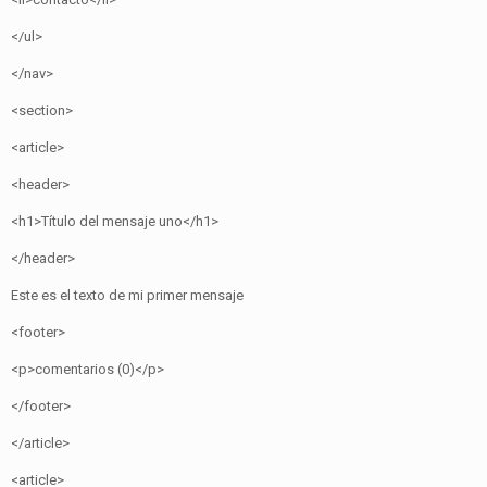
</ul>
</nav>
<section>
<article>
<header>
<h1>Título del mensaje uno</h1>
</header>
Este es el texto de mi primer mensaje
<footer>
<p>comentarios (0)</p>
</footer>
</article>
<article>