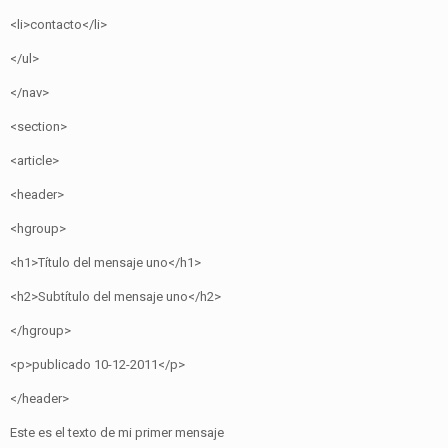
<li>contacto</li>
</ul>
</nav>
<section>
<article>
<header>
<hgroup>
<h1>Título del mensaje uno</h1>
<h2>Subtítulo del mensaje uno</h2>
</hgroup>
<p>publicado 10-12-2011</p>
</header>
Este es el texto de mi primer mensaje