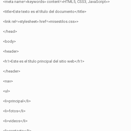
<meta name=»keywords» content=»HTML5, CSS3, JavaScript»>
<title>Este texto es el título del documento</title>
<link rel=»stylesheet» href=»misestilos.css»>
</head>
<body>
<header>
<h1>Este es el título principal del sitio web</h1>
</header>
<nav>
<ul>
<li>principal</li>
<li>fotos</li>
<li>videos</li>
<li>contacto</li>