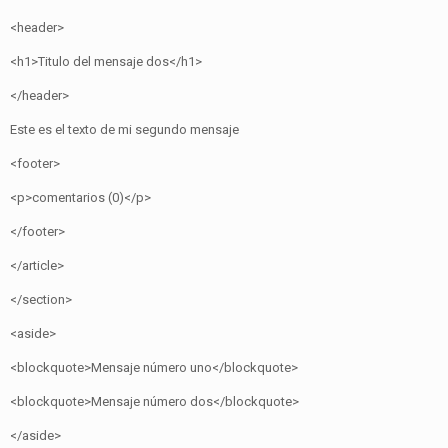
<header>
<h1>Titulo del mensaje dos</h1>
</header>
Este es el texto de mi segundo mensaje
<footer>
<p>comentarios (0)</p>
</footer>
</article>
</section>
<aside>
<blockquote>Mensaje número uno</blockquote>
<blockquote>Mensaje número dos</blockquote>
</aside>