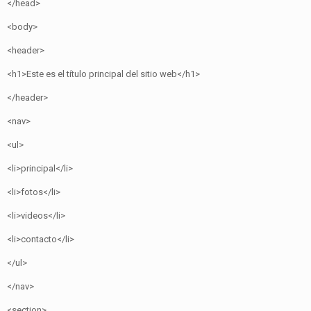
</head>
<body>
<header>
<h1>Este es el título principal del sitio web</h1>
</header>
<nav>
<ul>
<li>principal</li>
<li>fotos</li>
<li>videos</li>
<li>contacto</li>
</ul>
</nav>
<section>