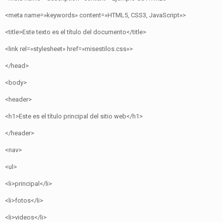
<meta name=»keywords» content=»HTML5, CSS3, JavaScript»>
<title>Este texto es el título del documento</title>
<link rel=»stylesheet» href=»misestilos.css»>
</head>
<body>
<header>
<h1>Este es el título principal del sitio web</h1>
</header>
<nav>
<ul>
<li>principal</li>
<li>fotos</li>
<li>videos</li>