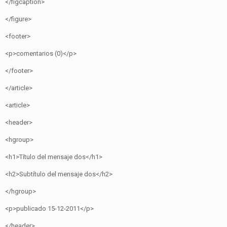
</figcaption>
</figure>
<footer>
<p>comentarios (0)</p>
</footer>
</article>
<article>
<header>
<hgroup>
<h1>Título del mensaje dos</h1>
<h2>Subtítulo del mensaje dos</h2>
</hgroup>
<p>publicado 15-12-2011</p>
</header>