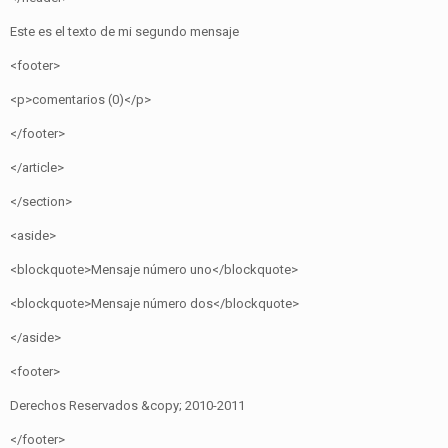
Este es el texto de mi segundo mensaje
<footer>
<p>comentarios (0)</p>
</footer>
</article>
</section>
<aside>
<blockquote>Mensaje número uno</blockquote>
<blockquote>Mensaje número dos</blockquote>
</aside>
<footer>
Derechos Reservados &copy; 2010-2011
</footer>