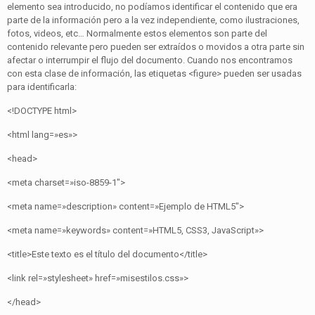
elemento sea introducido, no podíamos identificar el contenido que era
parte de la información pero a la vez independiente, como ilustraciones,
fotos, videos, etc… Normalmente estos elementos son parte del
contenido relevante pero pueden ser extraídos o movidos a otra parte sin
afectar o interrumpir el flujo del documento. Cuando nos encontramos
con esta clase de información, las etiquetas <figure> pueden ser usadas
para identificarla:
<!DOCTYPE html>
<html lang=»es»>
<head>
<meta charset=»iso-8859-1″>
<meta name=»description» content=»Ejemplo de HTML5″>
<meta name=»keywords» content=»HTML5, CSS3, JavaScript»>
<title>Este texto es el título del documento</title>
<link rel=»stylesheet» href=»misestilos.css»>
</head>