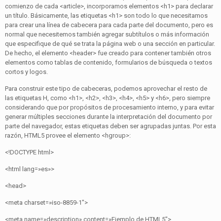
comienzo de cada <article>, incorporamos elementos <h1> para declarar
un título. Básicamente, las etiquetas <h1> son todo lo que necesitamos
para crear una línea de cabecera para cada parte del documento, pero es
normal que necesitemos también agregar subtítulos o más información
que especifique de qué se trata la página web o una sección en particular.
De hecho, el elemento <header> fue creado para contener también otros
elementos como tablas de contenido, formularios de búsqueda o textos
cortos y logos.
Para construir este tipo de cabeceras, podemos aprovechar el resto de
las etiquetas H, como <h1>, <h2>, <h3>, <h4>, <h5> y <h6>, pero siempre
considerando que por propósitos de procesamiento interno, y para evitar
generar múltiples secciones durante la interpretación del documento por
parte del navegador, estas etiquetas deben ser agrupadas juntas. Por esta
razón, HTML5 provee el elemento <hgroup>:
<!DOCTYPE html>
<html lang=»es»>
<head>
<meta charset=»iso-8859-1″>
<meta name=»description» content=»Ejemplo de HTML5″>