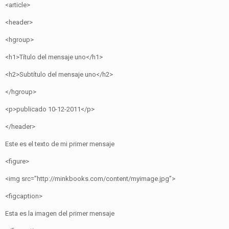
<article>
<header>
<hgroup>
<h1>Título del mensaje uno</h1>
<h2>Subtítulo del mensaje uno</h2>
</hgroup>
<p>publicado 10-12-2011</p>
</header>
Este es el texto de mi primer mensaje
<figure>
<img src=”http://minkbooks.com/content/myimage.jpg”>
<figcaption>
Esta es la imagen del primer mensaje