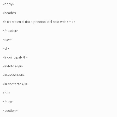
<body>
<header>
<h1>Este es el título principal del sitio web</h1>
</header>
<nav>
<ul>
<li>principal</li>
<li>fotos</li>
<li>videos</li>
<li>contacto</li>
</ul>
</nav>
<section>