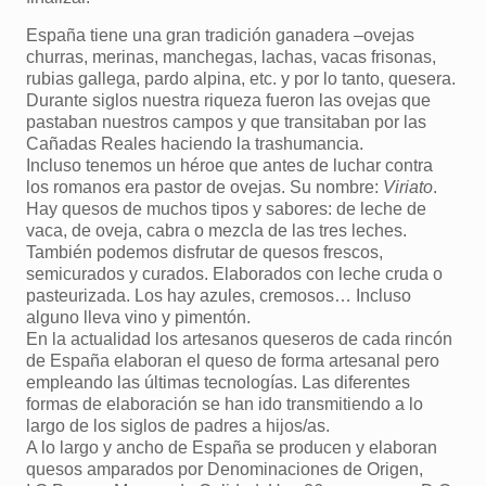
España tiene una gran tradición ganadera –ovejas
churras, merinas, manchegas, lachas, vacas frisonas,
rubias gallega, pardo alpina, etc. y por lo tanto, quesera.
Durante siglos nuestra riqueza fueron las ovejas que
pastaban nuestros campos y que transitaban por las
Cañadas Reales haciendo la trashumancia.
Incluso tenemos un héroe que antes de luchar contra
los romanos era pastor de ovejas. Su nombre:
Viriato
.
Hay quesos de muchos tipos y sabores: de leche de
vaca, de oveja, cabra o mezcla de las tres leches.
También podemos disfrutar de quesos frescos,
semicurados y curados. Elaborados con leche cruda o
pasteurizada. Los hay azules, cremosos… Incluso
alguno lleva vino y pimentón.
En la actualidad los artesanos queseros de cada rincón
de España elaboran el queso de forma artesanal pero
empleando las últimas tecnologías. Las diferentes
formas de elaboración se han ido transmitiendo a lo
largo de los siglos de padres a hijos/as.
A lo largo y ancho de España se producen y elaboran
quesos amparados por Denominaciones de Origen,