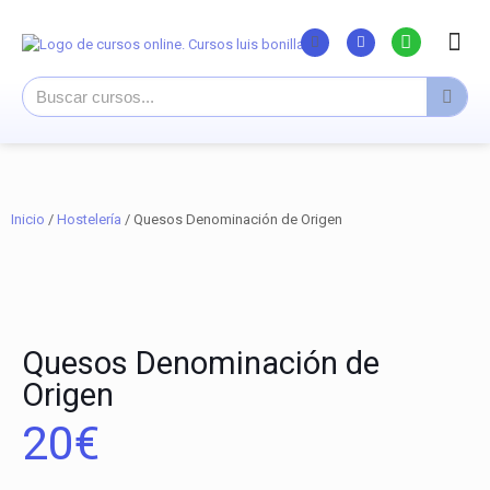
Listado Curs
Cursos su
Canal You
Inicio
/
Hostelería
/ Quesos Denominación de Origen
Quesos Denominación de
Origen
20
€