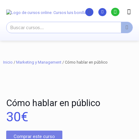
Listado Curs
Cursos su
Canal You
Inicio
/
Marketing y Management
/ Cómo hablar en público
Cómo hablar en público
30
€
Comprar este curso