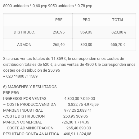
8000 unidades * 0,60 pvp 9050 unidades * 0,78 pvp
PBF
PBG
TOTAL
DISTRIBUC.
250,95
369,05
620,00 €
ADMON
265,40
390,30
655,70 €
Si a unas ventas totales de 11.859 €, le corresponden unos costes de
distribución totales de 620 €, a unas ventas de 4800 € le corresponden unos
costes de distribución de 250,95
= 620 *4800 /11589
6) MARGENES Y RESULTADOS
PBF PBG
INGRESOS POR VENTAS 4.800,00 7.059,00
– COSTE PRODUCC.VENDIDA 3.822,75 4.975,59
MARGEN INDUSTRIAL 977,25 2.083,41
-COSTE DISTRIBUCION 250,95 369,05
MARGEN COMERCIAL 726,30 1.714,35
– COSTE ADMINISTRACION 265,40 390,30
RESULTADO CONTA ANALITICA 460,91 1.324,05