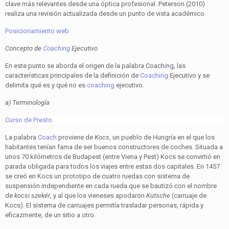
clave más relevantes desde una óptica profesional. Peterson (2010)
realiza una revisión actualizada desde un punto de vista académico.
Posicionamiento web
Concepto de
Coaching
Ejecutivo
En este punto se aborda el origen de la palabra Coach
i
ng, las
características principales de la definición de
Coaching
Ejecutivo y se
delimita qué es y qué no es
coaching
ejecutivo.
a) Terminología
Curso de Presto
La palabra
Coach
proviene de
Kocs
, un pueblo de Hungría en el que los
habitantes tenían fama de ser buenos constructores de coches. Situada a
unos 70 kilómetros de Budapest (entre Viena y Pest) Kocs se convirtió en
parada obligada para todos los viajes entre estas dos capitales. En 1457
se creó en Kocs un prototipo de cuatro ruedas con sistema de
suspensión independiente en cada rueda que se bautizó con el nombre
de
kocsi szekér
, y al que los vieneses apodaron
Kutsche
(carruaje de
Kocs). El sistema de carruajes permitía trasladar personas, rápida y
eficazmente, de un sitio a otro.