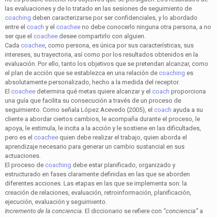
las evaluaciones y de lo tratado en las sesiones de seguimiento de
coaching
deben caracterizarse por ser confidenciales, y lo abordado
entre el
coach
y el
coachee
no debe conocerlo ninguna otra persona, a no
ser que el
coachee
desee compartirlo con alguien.
Cada
coachee
, como persona, es única por sus características, sus
intereses, su trayectoria, así como por los resultados obtenidos en la
evaluación. Por ello, tanto los objetivos que se pretendan alcanzar, como
el plan de acción que se establezca en una relación de
coaching
es
absolutamente personalizado, hecho a la medida del receptor.
El
coachee
determina qué metas quiere alcanzar y el
coach
proporciona
una guía que facilita su consecución a través de un proceso de
seguimiento. Como señala López Acevedo (2005), el
coach
ayuda a su
cliente a abordar ciertos cambios, le acompaña durante el proceso, le
apoya, le estimula, le incita a la acción y le sostiene en las dificultades,
pero es el
coachee
quien debe realizar el trabajo, quien aborda el
aprendizaje necesario para generar un cambio sustancial en sus
actuaciones.
El proceso de
coaching
debe estar planificado, organizado y
estructurado en fases claramente definidas en las que se aborden
diferentes acciones. Las etapas en las que se implementa son: la
creación de relaciones, evaluación, retroinformación, planificación,
ejecución, evaluación y seguimiento.
Incremento de la conciencia.
El diccionario se refiere con
“conciencia”
a