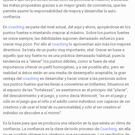
las metas propuestas gracias a un mayor grado de conciencia, que les
permite asumir la responsabilidad de mejora y desarrollar la auto-
confianza.
En
coaching
se parte del nivel actual, del aquí y ahora, apoyándose en los
puntos fuertes e intentando mejorar al máximo. Sobre los puntos fuertes
se crece siempre, las debilidades suponen demasiado esfuerzo para
crecer muy poco. Por ello el
coaching
lo aprovechan aún más los mejores
directivos. Se trata de un punto muy importante, vital. Crecer en base a
aquello que soy fuerte no es una práctica demasiado habitual, pues la
tendencia es a “elevar” los puntos débiles, como si fuera de vital
importancia ofrecer un perfil homogéneo, y a ser posible alto, pero en
realidad si éstos están en una media de desempeño aceptable, la gran
ventaja del
coaching
es desarrollar y hacer crecer a las personas sobre
sus puntos fuertes que les llevan a convertirse en brillantes. Situarnos en
el espacio de las “fortalezas”, es asentarnos en el principio del “placer”,
del descubrimiento y el juego, y como decía Winnicott,
“es en el juego y
sólo en el juego que el niño o el adulto como individuos son capaces de ser
creativos y de usar el total de su personalidad, y sólo al ser creativo el
individuo se descubre a sí mismo”.
Es la base para que se produzca una relación en la que exista un clima de
confianza. La confianza es la clave de todo proceso de
Coaching
, sin ella
no es posible obtener los objetivos que se persiguen. Los resultados de