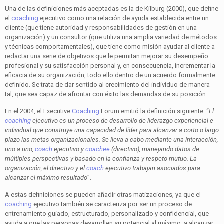
Una de las definiciones más aceptadas es la de Kilburg (2000), que define
el
coaching
ejecutivo como una relación de ayuda establecida entre un
cliente (que tiene autoridad y responsabilidades de gestión en una
organización) y un consultor (que utiliza una amplia variedad de métodos
y técnicas comportamentales), que tiene como misión ayudar al cliente a
redactar una serie de objetivos que le permitan mejorar su desempeño
profesional y su satisfacción personal y, en consecuencia, incrementar la
eficacia de su organización, todo ello dentro de un acuerdo formalmente
definido. Se trata de dar sentido al crecimiento del individuo de manera
tal, que sea capaz de afrontar con éxito las demandas de su posición.
En el 2004, el Executive
Coaching
Forum emitió la definición siguiente: “
El
coaching
ejecutivo es un proceso de desarrollo de liderazgo experiencial e
individual que construye una capacidad de líder para alcanzar a corto o largo
plazo las metas organizacionales. Se lleva a cabo mediante una interacción,
uno a uno,
coach
ejecutivo y
coachee
(directivo), manejando datos de
múltiples perspectivas y basado en la confianza y respeto mutuo. La
organización, el directivo y el
coach
ejecutivo trabajan asociados para
alcanzar el máximo resultado
”.
A estas definiciones se pueden añadir otras matizaciones, ya que el
coaching
ejecutivo también se caracteriza por ser un proceso de
entrenamiento guiado, estructurado, personalizado y confidencial, que
ayuda a que las personas desarrollen su potencial al máximo, a alcanzar