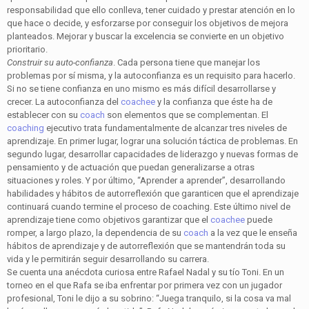
responsabilidad que ello conlleva, tener cuidado y prestar atención en lo
que hace o decide, y esforzarse por conseguir los objetivos de mejora
planteados. Mejorar y buscar la excelencia se convierte en un objetivo
prioritario.
Construir su auto-confianza
. Cada persona tiene que manejar los
problemas por sí misma, y la autoconfianza es un requisito para hacerlo.
Si no se tiene confianza en uno mismo es más difícil desarrollarse y
crecer. La autoconfianza del
coachee
y la confianza que éste ha de
establecer con su
coach
son elementos que se complementan. El
coaching
ejecutivo trata fundamentalmente de alcanzar tres niveles de
aprendizaje. En primer lugar, lograr una solución táctica de problemas. En
segundo lugar, desarrollar capacidades de liderazgo y nuevas formas de
pensamiento y de actuación que puedan generalizarse a otras
situaciones y roles. Y por último, “Aprender a aprender”, desarrollando
habilidades y hábitos de autorreflexión que garanticen que el aprendizaje
continuará cuando termine el proceso de coaching. Este último nivel de
aprendizaje tiene como objetivos garantizar que el
coachee
puede
romper, a largo plazo, la dependencia de su
coach
a la vez que le enseña
hábitos de aprendizaje y de autorreflexión que se mantendrán toda su
vida y le permitirán seguir desarrollando su carrera.
Se cuenta una anécdota curiosa entre Rafael Nadal y su tío Toni. En un
torneo en el que Rafa se iba enfrentar por primera vez con un jugador
profesional, Toni le dijo a su sobrino: “Juega tranquilo, si la cosa va mal