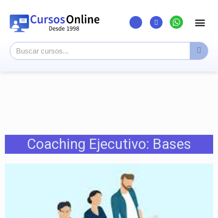
Listado Cursos
Cursos super
Canal Youtu
Coaching Ejecutivo: Bases