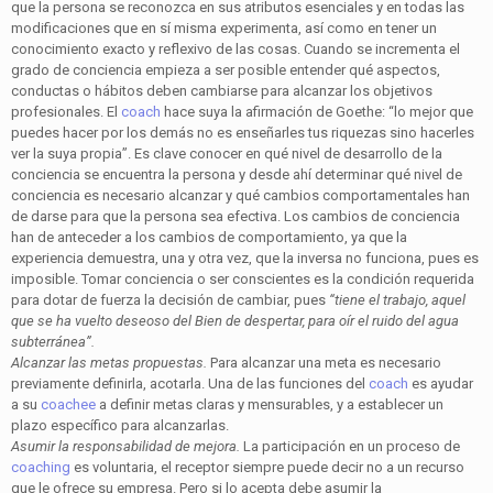
que la persona se reconozca en sus atributos esenciales y en todas las
modificaciones que en sí misma experimenta, así como en tener un
conocimiento exacto y reflexivo de las cosas. Cuando se incrementa el
grado de conciencia empieza a ser posible entender qué aspectos,
conductas o hábitos deben cambiarse para alcanzar los objetivos
profesionales. El
coach
hace suya la afirmación de Goethe: “lo mejor que
puedes hacer por los demás no es enseñarles tus riquezas sino hacerles
ver la suya propia”. Es clave conocer en qué nivel de desarrollo de la
conciencia se encuentra la persona y desde ahí determinar qué nivel de
conciencia es necesario alcanzar y qué cambios comportamentales han
de darse para que la persona sea efectiva. Los cambios de conciencia
han de anteceder a los cambios de comportamiento, ya que la
experiencia demuestra, una y otra vez, que la inversa no funciona, pues es
imposible. Tomar conciencia o ser conscientes es la condición requerida
para dotar de fuerza la decisión de cambiar, pues
“tiene el trabajo, aquel
que se ha vuelto deseoso del Bien de despertar, para oír el ruido del agua
subterránea”.
Alcanzar las metas propuestas.
Para alcanzar una meta es necesario
previamente definirla, acotarla. Una de las funciones del
coach
es ayudar
a su
coachee
a definir metas claras y mensurables, y a establecer un
plazo específico para alcanzarlas.
Asumir la responsabilidad de mejora.
La participación en un proceso de
coaching
es voluntaria, el receptor siempre puede decir no a un recurso
que le ofrece su empresa. Pero si lo acepta debe asumir la