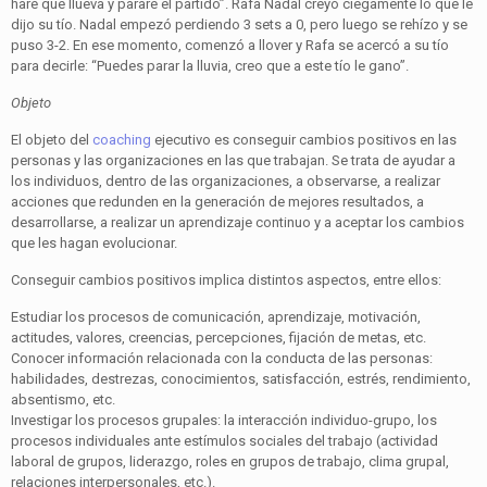
haré que llueva y pararé el partido”. Rafa Nadal creyó ciegamente lo que le
dijo su tío. Nadal empezó perdiendo 3 sets a 0, pero luego se rehízo y se
puso 3-2. En ese momento, comenzó a llover y Rafa se acercó a su tío
para decirle: “Puedes parar la lluvia, creo que a este tío le gano”.
Objeto
El objeto del
coaching
ejecutivo es conseguir cambios positivos en las
personas y las organizaciones en las que trabajan. Se trata de ayudar a
los individuos, dentro de las organizaciones, a observarse, a realizar
acciones que redunden en la generación de mejores resultados, a
desarrollarse, a realizar un aprendizaje continuo y a aceptar los cambios
que les hagan evolucionar.
Conseguir cambios positivos implica distintos aspectos, entre ellos:
Estudiar los procesos de comunicación, aprendizaje, motivación,
actitudes, valores, creencias, percepciones, fijación de metas, etc.
Conocer información relacionada con la conducta de las personas:
habilidades, destrezas, conocimientos, satisfacción, estrés, rendimiento,
absentismo, etc.
Investigar los procesos grupales: la interacción individuo-grupo, los
procesos individuales ante estímulos sociales del trabajo (actividad
laboral de grupos, liderazgo, roles en grupos de trabajo, clima grupal,
relaciones interpersonales, etc.).