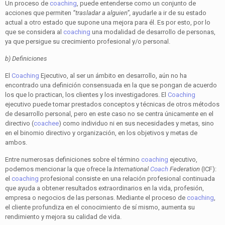
Un proceso de
coaching
, puede entenderse como un conjunto de
acciones que permiten
“trasladar a alguien”,
ayudarle a ir de su estado
actual a otro estado que supone una mejora para él. Es por esto, por lo
que se considera al
coaching
una modalidad de desarrollo de personas,
ya que persigue su crecimiento profesional y/o personal.
b) Definiciones
El
Coaching
Ejecutivo, al ser un ámbito en desarrollo, aún no ha
encontrado una definición consensuada en la que se pongan de acuerdo
los que lo practican, los clientes y los investigadores. El
Coaching
ejecutivo puede tomar prestados conceptos y técnicas de otros métodos
de desarrollo personal, pero en este caso no se centra únicamente en el
directivo (
coachee
) como individuo ni en sus necesidades y metas, sino
en el binomio directivo y organización, en los objetivos y metas de
ambos.
Entre numerosas definiciones sobre el término
coaching
ejecutivo,
podemos mencionar la que ofrece la
International
Coach
Federation
(ICF):
el
coaching
profesional consiste en una relación profesional continuada
que ayuda a obtener resultados extraordinarios en la vida, profesión,
empresa o negocios de las personas. Mediante el proceso de
coaching
,
el cliente profundiza en el conocimiento de sí mismo, aumenta su
rendimiento y mejora su calidad de vida.