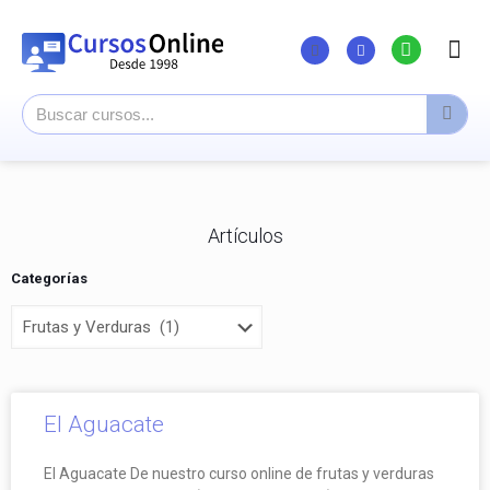
Listado Curs
Cursos su
Canal You
Artículos
Categorías
El Aguacate
El Aguacate De nuestro curso online de frutas y verduras