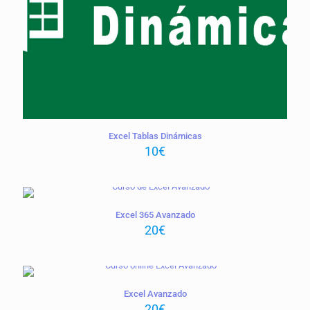
Excel Tablas Dinámicas
10
€
Excel 365 Avanzado
20
€
Excel Avanzado
20
€