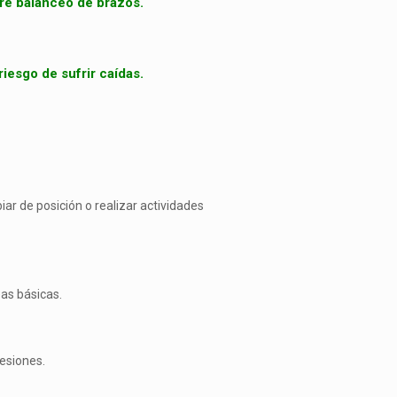
bre balanceo de brazos.
iesgo de sufrir caídas.
ar de posición o realizar actividades
as básicas.
lesiones.