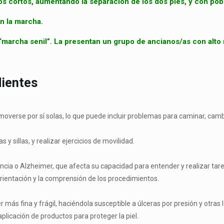
sos cortos, aumentando la separación de los dos pies, y con po
en la marcha.
marcha senil”. La presentan un grupo de ancianos/as con alto r
dientes
verse por sí solas, lo que puede incluir problemas para caminar, cambi
 sillas, y realizar ejercicios de movilidad.
ia o Alzheimer, que afecta su capacidad para entender y realizar tare
orientación y la comprensión de los procedimientos.
ás fina y frágil, haciéndola susceptible a úlceras por presión y otras 
aplicación de productos para proteger la piel.