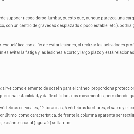
uede suponer riesgo dorso-lumbar, puesto que, aunque parezca una ca
co, con un centro de gravedad desplazado o poco estable, etc.), podría
uelético con el fin de evitar lesiones, al realizar las actividades prof
 evitar la fatiga y las lesiones a corto y largo plazo y está relacionada
: sirve como elemento de sostén para el cráneo; proporciona protección
ro­porciona estabilidad; y da flexibilidad a los movimientos, permitiendo 
ras cer­vicales, 12 torácicas, 5 vértebras lumbares, el sacro y el cox
or último, como característica, de frente la columna aparenta ser rectilí
eje cráneo-caudal (figura 2) se llaman: