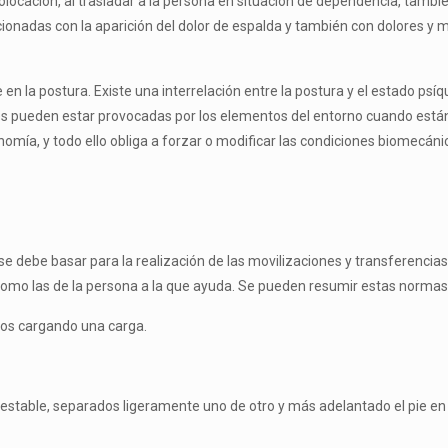
cación, al trasladar a la persona en situación de dependencia, también
ionadas con la aparición del dolor de espalda y también con dolores y mo
n la pos­tura. Existe una interrelación entre la postura y el estado psíquic
les pueden estar provocadas por los elementos del entorno cuando están
ía, y todo ello obliga a forzar o modificar las condiciones biomecáni­c
debe basar para la realización de las movilizaciones y transferencias 
 y como las de la persona a la que ayuda. Se pueden resumir estas norma
emos car­gando una carga.
 estable, separados ligeramente uno de otro y más adelantado el pie en