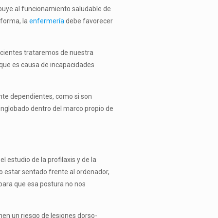
ribuye al funcionamiento saludable de
 forma, la
enfermería
debe favorecer
pacientes trataremos de nuestra
r que es causa de incapacidades
ente dependientes, como si son
englobado dentro del marco propio de
estudio de la pro­filaxis y de la
mo estar sentado frente al ordenador,
 para que esa postura no nos
en un riesgo de lesio­nes dorso-