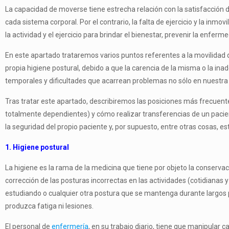
La capacidad de moverse tiene estrecha relación con la satisfacción d
cada sistema corporal. Por el contrario, la falta de ejercicio y la in­
la actividad y el ejercicio para brindar el bienestar, prevenir la enferm
En este apartado trataremos varios puntos referentes a la movilidad d
propia higiene postural, debido a que la carencia de la misma o la i
temporales y dificultades que acarrean problemas no sólo en nuestra 
Tras tratar este apartado, describiremos las posiciones más frecuent
totalmente dependientes) y cómo realizar transferencias de un paci
la seguridad del propio paciente y, por supuesto, entre otras cosas, est
1. Higiene postural
La higiene es la rama de la medicina que tiene por objeto la conservaci
corrección de las posturas incorrectas en las actividades (cotidianas 
estudiando o cualquier otra postura que se mantenga durante largos 
produzca fatiga ni lesiones.
El personal de
enfermería
, en su trabajo diario, tiene que manipular