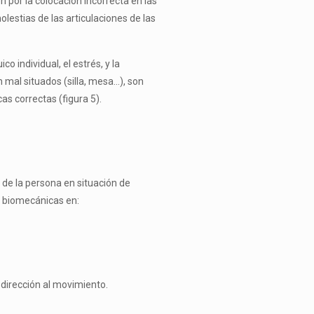
 por la colocación incorrecta en las
les­tias de las articulaciones de las
o individual, el estrés, y la
 mal situados (silla, mesa…), son
as correctas (figura 5).
de la persona en situa­ción de
s biomecánicas en:
 dirección al movimiento.