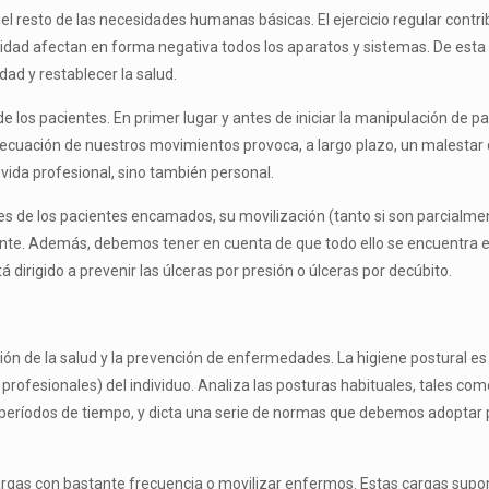
el resto de las necesidades humanas básicas. El ejercicio regular cont
movilidad afectan en forma negativa todos los aparatos y sistemas. De esta
edad y restablecer la salud.
e los pacien­tes. En primer lugar y antes de iniciar la manipulación de 
nade­cuación de nuestros movimientos provoca, a largo plazo, un malesta
vida profesional, sino también personal.
es de los pa­cientes encamados, su movilización (tanto si son parcialm
ente. Además, debemos tener en cuenta de que todo ello se encuentra 
á dirigido a prevenir las úlceras por presión o úlceras por decúbito.
ón de la salud y la prevención de enfermedades. La higiene postural es el 
y profesionales) del individuo. Analiza las posturas habituales, tales co
períodos de tiempo, y dicta una serie de normas que debemos adop­tar
 cargas con bastante frecuencia o movilizar enfermos. Estas cargas supon