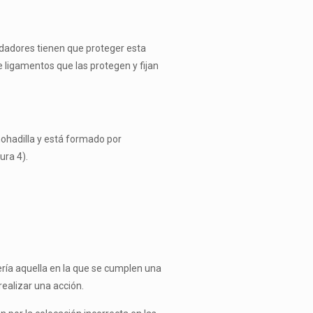
idadores tienen que pro­teger esta
e ligamentos que las protegen y fijan
mohadilla y está formado por
ura 4).
ería aquella en la que se cumplen una
realizar una acción.