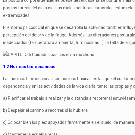
La postura corporal deficiente puede desencadenarse por una mala colo
propias tareas del día a día. Las malas posturas corporales están relac
extremidades.
El entorno psicosocial en que se desarrolla la actividad también influye e
percepción del dolor y de la fatiga. Además, las alteraciones postura
inadecuados (temperatura ambiental, luminosidad…), la falta de ergonom
1.2 Normas biomecánicas
Las normas biomecánicas son normas básicas en las que el cuidador se 
dependencia y en las actividades de la vida diaria, tanto las propias
a) Planificar el trabajo a realizar y la distancia a recorrer si estuviés
b) Despejar el camino a recorrer, si lo hubiera.
c) Colocar bien los pies: apoyados firmemente en el suelo, de manera
d) Mantener la espalda recta.