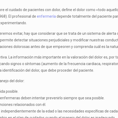
re el cuidado de pacientes con dolor, define el dolor como «todo aquell
968). El profesional de
enfermería
depende totalmente del paciente para 
á experimentando.
emos evi­tar, hay que considerar que se trata de un sistema de alerta
 permite detectar situaciones perjudiciales y modificar nuestras conduc
aciones dolorosas antes de que empeoren y comprenda cuál es la natura
iva. La información más importante en la valoración del dolor es, por t
cando signos o síntomas (aumento de la frecuencia cardiaca, respiratoria
 identificación del dolor, que debe proceder del paciente.
anejo del dolor:
ida posible.
 enfer­meras deben intentar prevenirlo siempre que sea posible.
encio­nes relacionados con él.
l, in­dependientemente de la edad o las necesidades específicas de cad
bio en el plan de cuidados cuando el manejo del dolor es inadecuado.