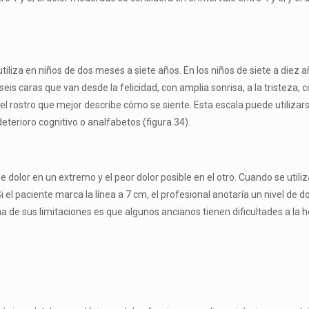
tiliza en niños de dos meses a siete años. En los niños de siete a diez 
eis caras que van desde la felicidad, con amplia sonrisa, a la tristeza, 
 el rostro que mejor describe cómo se siente. Esta escala puede utiliza
deterioro cognitivo o analfabetos (figura 34).
do­lor en un extremo y el peor dolor posible en el otro. Cuando se utiliza
Si el paciente marca la línea a 7 cm, el profesional anotaría un nivel de 
a de sus limitacio­nes es que algunos ancianos tienen dificultades a la ho