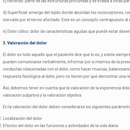
c) Referido: parte de las estructuras profundas y se irradia a otras par
d) Superficial: emerge del tejido donde abundan los nocioceptores, como
inervado por el nervio afectado. Este es un concepto contrapuesto al d
e) Dolor cólico: dolor de características agudas que puede estar d
3. Valoración del dolor
El dolor es todo aquello que el paciente dice que lo es, y existe siempr
pueden comunicarse verbalmente, informar por si mismos de la presencia
conductas relacionadas con el dolor, como hacer muecas, balancearse o
respuesta fisiológica al dolor, pero no tienen por qué demostrar una r
Así, debemos tener en cuenta que la valoración de la experiencia do
valoración subjetiva y la valoración objetiva.
En la valoración del dolor deben considerarse los siguientes parámetr
Localización del dolor
Efectos del dolor en las funciones y actividades de la vida diaria