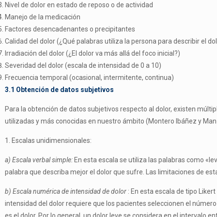
Nivel de dolor en estado de reposo o de actividad
Manejo de la medicación
Factores desencadenantes o precipitantes
Calidad del dolor (¿Qué palabras utiliza la persona para describir el do
Irradiación del dolor (¿El dolor va más allá del foco inicial?)
Severidad del dolor (escala de intensidad de 0 a 10)
Frecuencia temporal (ocasional, intermitente, continua)
3.1 Obtención de datos subjetivos
Para la obtención de datos subjetivos respecto al dolor, existen múlti
utilizadas y más conocidas en nuestro ámbito (Montero Ibáñez y Man­
1. Escalas unidimensionales:
a) Escala verbal simple:
En esta escala se utiliza las palabras como «lev
palabra que describa mejor el dolor que sufre. Las limitaciones de es
b) Escala numérica de intensidad de dolor
: En esta escala de tipo Likert
intensidad del dolor requiere que los pacientes seleccionen el número
es el do­lor. Por lo general, un dolor leve se considera en el intervalo e