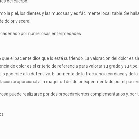
tes del cuerpo.
 la piel, los dientes y las mucosas y es fácilmente localizable. Se halla
e dolor visceral.
esencade­nado por numerosas enfermedades.
e que el paciente dice que lo está sufriendo. La valoración del dolor es 
 de dolor es el criterio de referencia para valorar su grado y su tipo.
 ponerse a la defensiva. El aumento de la frecuencia cardía­ca y de la p
elación proporcional a la magnitud del dolor experimentado por el pacien
lorosa puede realizarse por dos procedimientos complementarios y, por
os: