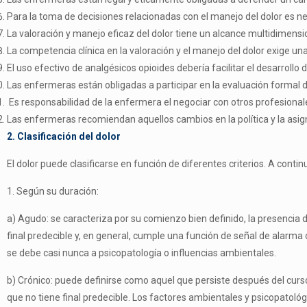
Para la toma de decisiones relacionadas con el manejo del dolor es nec
La valoración y manejo eficaz del dolor tiene un alcance multidimension
La competencia clínica en la valoración y el manejo del dolor exige u
El uso efectivo de analgésicos opioides debería facilitar el desarrollo de
Las enfermeras están obligadas a participar en la evaluación formal de
Es responsabilidad de la enfermera el negociar con otros profesionales
Las enfermeras recomiendan aquellos cambios en la política y la asig
2. Clasificación del dolor
El dolor puede clasificarse en función de diferentes criterios. A conti
1. Según su duración:
a) Agudo: se caracteriza por su comienzo bien definido, la presencia 
final predecible y, en general, cumple una función de señal de alarma
se debe casi nunca a psicopatología o influencias ambientales.
b) Crónico: puede definirse como aquel que persiste después del cur
que no tiene final predecible. Los factores ambientales y psicopatoló