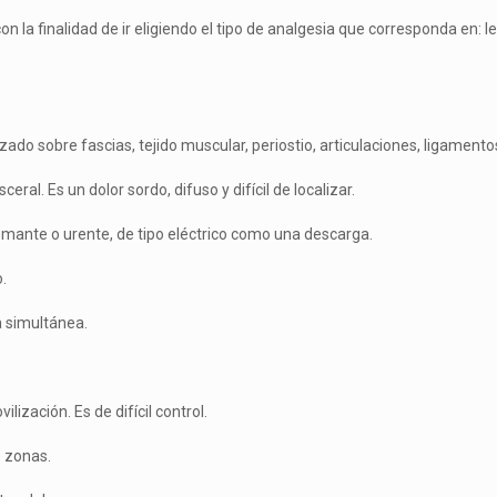
on la finalidad de ir eligiendo el tipo de analgesia que corresponda en: l
ado sobre fascias, tejido muscular, periostio, articulaciones, ligamento
­ral. Es un dolor sordo, difuso y difícil de localizar.
eman­te o urente, de tipo eléctrico como una descarga.
.
 si­multánea.
i­zación. Es de difícil control.
 zo­nas.