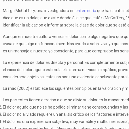
Margo McCaffery, una investigadora en
enfermería
que ha escrito sob
dice que es un dolor, que existe donde él dice que está» (McCaffery, 1
identificar la ubicación e informar sobre la clase de dolor que se est
Aunque en nuestra cultura vemos el dolor como algo negativo que quer
avisa de que algo no funciona bien. Nos ayuda a sobrevivir ya que nos
es un mensaje a nuestro yo consciente, para que com­pruebe las sens
La experiencia de dolor es directa y personal. Es completamente subjet
el inicio del dolor agudo estimula el sistema nervioso simpático, provo
considerarse objetivos, estos no son una eviden­cia concluyente para la
La rnao (2002) establece los siguientes principios en la valoración y m
Los pacientes tienen derecho a que se alivie su dolor en la mayor med
El dolor agudo que no se ha podido eliminar tiene consecuencias y las
El dolor no aliviado requiere un análisis crítico de los factores e interv
El dolor es una experiencia subjetiva, muy variable y multidimensiona
Las enfermeras están legal y éticamente obligadas a defender un cam