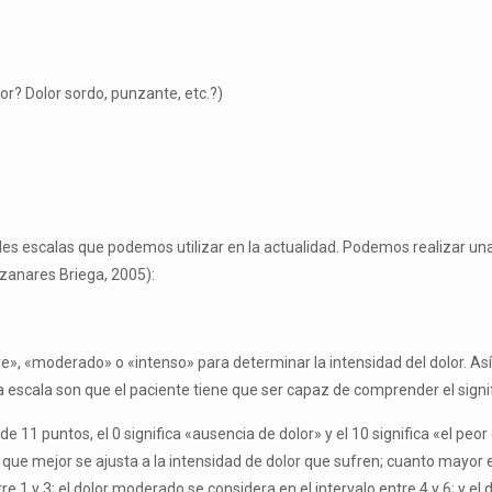
lor? Dolor sordo, punzante, etc.?)
ples escalas que podemos utilizar en la actualidad. Podemos realizar una
zanares Briega, 2005):
e», «moderado» o «intenso» para determinar la intensidad del dolor. Así,
ta escala son que el paciente tiene que ser capaz de comprender el signi
 de 11 puntos, el 0 significa «ausencia de dolor» y el 10 significa «el peo
 que mejor se ajusta a la intensidad de dolor que sufren; cuanto mayor 
ntre 1 y 3; el dolor moderado se considera en el intervalo entre 4 y 6; y el