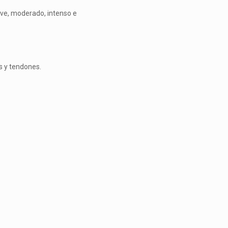
eve, mo­derado, intenso e
s y ten­dones.