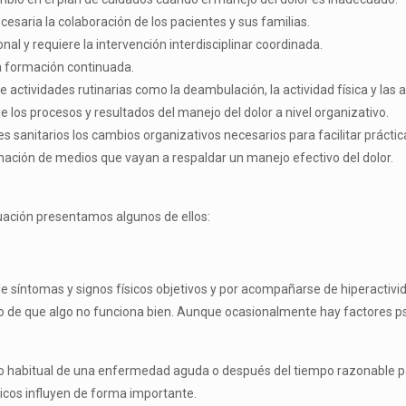
esaria la colaboración de los pacientes y sus familias.
al y requiere la intervención interdisciplinar coordinada.
na formación continuada.
 ac­tividades rutinarias como la deambulación, la actividad física y las ac
 los procesos y resultados del manejo del dolor a nivel organizativo.
 sani­tarios los cambios organizativos necesarios para facilitar práctic
nación de medios que vayan a respaldar un manejo efectivo del dolor.
nuación pre­sentamos algunos de ellos:
de sín­tomas y signos físicos objetivos y por acompañarse de hiperacti
 o de que algo no funciona bien. Aunque oca­sionalmente hay factores ps
so ha­bitual de una enfermedad aguda o después del tiempo razonable pa
gicos influyen de forma importante.