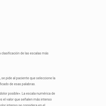
 clasificación de las escalas más
 se pide al paciente que seleccione la
ficado de esas palabras.
r dolor posible». La escala numérica de
es el valor que señalen más intenso
 dolor intenso se considera en el