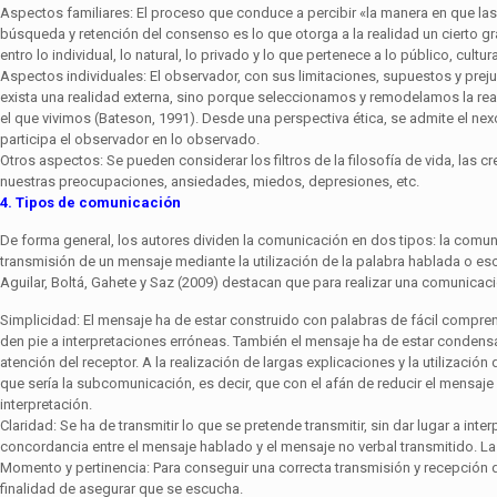
Aspectos familiares: El proceso que conduce a percibir «la manera en que la
búsqueda y retención del consenso es lo que otorga a la realidad un cierto grad
entro lo individual, lo natural, lo privado y lo que pertenece a lo público, cultu
Aspectos individuales: El observador, con sus limitaciones, supuestos y pre­
exista una realidad externa, sino porque seleccionamos y remode­lamos la re
el que vivimos (Bateson, 1991). Desde una perspec­tiva ética, se admite el n
participa el observador en lo observado.
Otros aspectos: Se pueden considerar los filtros de la filosofía de vida, las c
nuestras preocupaciones, ansiedades, miedos, depresiones, etc.
4. Tipos de comunicación
De forma general, los autores dividen la comunicación en dos tipos: la comuni
transmisión de un mensaje mediante la utilización de la palabra hablada o escri
Aguilar, Boltá, Gahete y Saz (2009) destacan que para realizar una comunicaci
Simplicidad: El mensaje ha de estar construido con palabras de fácil com­pren
den pie a interpretaciones erróneas. También el mensaje ha de estar condensad
atención del receptor. A la realización de largas explicaciones y la utilizac
que sería la subcomunicación, es decir, que con el afán de reducir el mensaje
interpretación.
Claridad: Se ha de transmitir lo que se pretende transmitir, sin dar lugar a i
concordancia entre el mensaje hablado y el mensaje no verbal trans­mitido. La
Momento y pertinencia: Para conseguir una correcta transmisión y recep­ción d
finalidad de asegurar que se escucha.