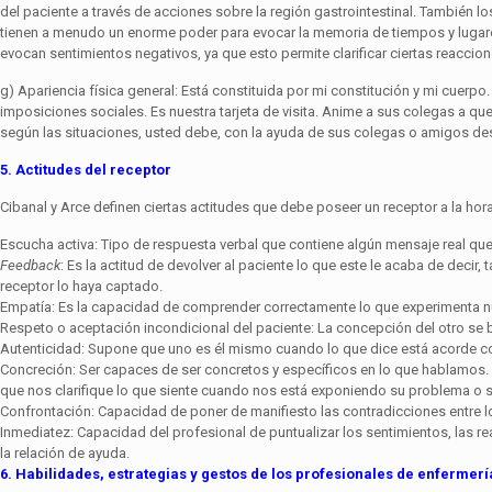
del paciente a través de acciones sobre la región gastrointestinal. También lo
tienen a menudo un enorme poder para evocar la memoria de tiempos y lugares
evocan sentimientos negativos, ya que esto permite clarificar ciertas reacci
g) Apariencia física general: Está constituida por mi constitución y mi cuer
imposiciones sociales. Es nuestra tarjeta de visita. Anime a sus cole­gas a q
según las situaciones, usted debe, con la ayuda de sus colegas o amigos descu
5. Actitudes del receptor
Cibanal y Arce definen ciertas actitudes que debe poseer un receptor a la hor
Escucha activa: Tipo de respuesta verbal que contiene algún mensaje real que 
Feedback
: Es la actitud de devolver al paciente lo que este le acaba de decir,
receptor lo haya captado.
Empatía: Es la capacidad de comprender correctamente lo que experimenta nue
Respeto o aceptación incondicional del paciente: La concepción del otro se 
Autenticidad: Supone que uno es él mismo cuando lo que dice está acorde c
Concreción: Ser capaces de ser concretos y específicos en lo que hablamos.
que nos clarifique lo que siente cuando nos está exponiendo su problema o s
Confrontación: Capacidad de poner de manifiesto las contradicciones entre lo 
Inmediatez: Capacidad del profesional de puntualizar los sentimientos, las re
la relación de ayuda.
6. Habilidades, estrategias y gestos de los profesionales de enfermerí