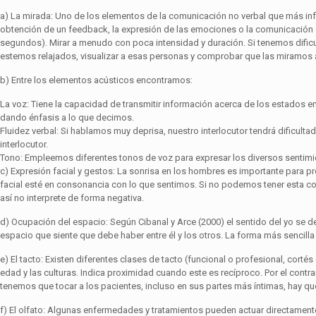
a) La mirada: Uno de los elementos de la comunicación no verbal que más info
obtención de un feedback, la expresión de las emociones o la comunicación de
segundos). Mirar a menudo con poca intensidad y duración. Si tenemos dificu
estemos relajados, visualizar a esas per­sonas y comprobar que las miramos a lo
b) Entre los elementos acústicos encontramos:
La voz: Tiene la capacidad de transmitir información acerca de los es­tado
dando énfasis a lo que decimos.
Fluidez verbal: Si hablamos muy deprisa, nuestro interlocutor tendrá di­ficul
interlocutor.
Tono: Empleemos diferentes tonos de voz para expresar los diversos sen­timi
c) Expresión facial y gestos: La sonrisa en los hombres es importante para pr
facial esté en consonancia con lo que sentimos. Si no podemos tener esta con
así no interprete de forma negativa.
d) Ocupación del espacio: Según Cibanal y Arce (2000) el sentido del yo se d
espacio que siente que debe haber entre él y los otros. La forma más sencilla d
e) El tacto: Existen diferentes clases de tacto (funcional o profesional, corté
edad y las culturas. Indica proximidad cuando este es recíproco. Por el contr
tenemos que tocar a los pacientes, incluso en sus partes más íntimas, hay qu
f) El olfato: Algunas enfermedades y tratamientos pueden actuar directamente