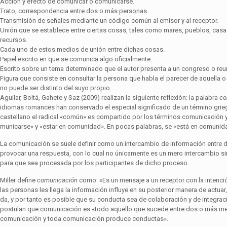
Acción y efecto de comunicar o comunicarse.
Trato, correspondencia entre dos o más personas.
Transmisión de señales mediante un código común al emisor y al receptor.
Unión que se establece entre ciertas cosas, tales como mares, pueblos, casas 
recursos.
Cada uno de estos medios de unión entre dichas cosas.
Papel escrito en que se comunica algo oficialmente.
Escrito sobre un tema determinado que el autor presenta a un congreso o reu
Figura que consiste en consultar la persona que habla el parecer de aquella 
no puede ser distinto del suyo propio.
Aguilar, Boltá, Gahete y Saz (2009) realizan la siguiente reflexión: la palabra
co
idiomas romances han conservado el especial significado de un término grie­
castellano el radical «común» es compartido por los términos comunicación y 
municarse» y «estar en comunidad». En pocas palabras, se «está en comunid
La comunicación se suele definir como un intercambio de información entre 
pro­vocar una respuesta, con lo cual no únicamente es un mero intercambio si
para que sea procesada por los participantes de dicho proceso.
Miller define
comunicación
como: «Es un mensaje a un receptor con la intenci
las personas les llega la información influye en su posterior manera de actua
da, y por tanto es posible que su conducta sea de colaboración y de integra
postulan que comunicación es «todo aquello que sucede entre dos o más me
comu­nicación y toda comunicación produce conductas».