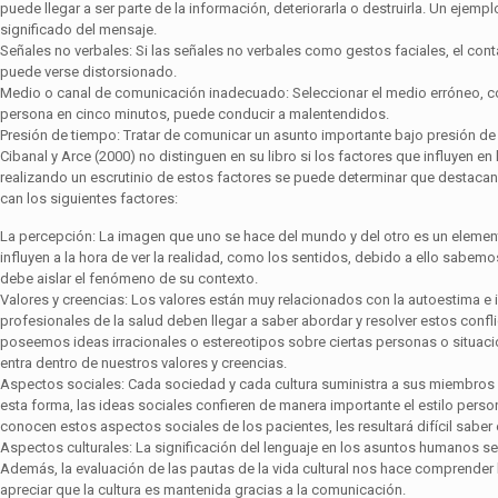
puede llegar a ser parte de la información, deteriorarla o destruirla. Un ejempl
significado del mensaje.
Señales no verbales: Si las señales no verbales como gestos faciales, el con­
puede verse distorsionado.
Medio o canal de comunicación inadecuado: Seleccionar el medio erróneo, com
persona en cinco minutos, puede conducir a malentendidos.
Presión de tiempo: Tratar de comunicar un asunto importante bajo presión de 
Cibanal y Arce (2000) no distinguen en su libro si los factores que influyen e
realizando un escrutinio de estos factores se puede determinar que destacan
can los siguientes factores:
La percepción: La imagen que uno se hace del mundo y del otro es un ele­ment
influyen a la hora de ver la realidad, como los sentidos, debido a ello sabemo
debe aislar el fenómeno de su contexto.
Valores y creencias: Los valores están muy relacionados con la autoestima 
profesionales de la salud deben llegar a saber abordar y resolver estos confli
poseemos ideas irracionales o estereotipos sobre ciertas personas o situa
entra dentro de nuestros valores y creencias.
Aspectos sociales: Cada sociedad y cada cultura suministra a sus miembros su
esta forma, las ideas sociales confieren de manera importante el estilo pers
conocen estos aspectos sociales de los pacientes, les resultará difícil saber 
Aspectos culturales: La significación del lenguaje en los asuntos humanos se
Además, la evaluación de las pautas de la vida cultural nos hace comprender 
apreciar que la cultura es mantenida gracias a la comunicación.