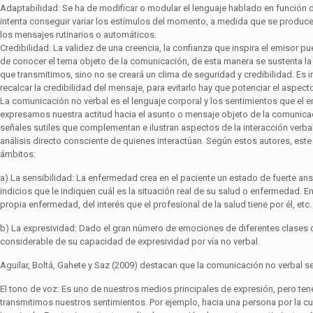
Adaptabilidad: Se ha de modificar o modular el lenguaje hablado en función d
intenta conseguir variar los estímulos del momento, a medida que se produce 
los mensajes rutinarios o automáticos.
Credibilidad: La validez de una creencia, la confianza que inspira el emisor 
de conocer el tema objeto de la comunicación, de esta manera se sustenta la 
que transmitimos, sino no se creará un clima de seguridad y credibilidad. Es 
recalcar la credibilidad del mensa­je, para evitarlo hay que potenciar el aspec
La comunicación no verbal es el lenguaje corporal y los sentimientos que el
expresamos nuestra actitud hacia el asunto o mensaje objeto de la comunicac
señales sutiles que complementan e ilustran aspectos de la interacción verb
análisis directo consciente de quienes interactúan. Según estos autores, est
ámbitos:
a) La sensibilidad: La enfermedad crea en el paciente un estado de fuerte ans
indicios que le indiquen cuál es la situación real de su salud o enfermedad. E
propia enfermedad, del interés que el profesional de la salud tiene por él, etc.
b) La expresividad: Dado el gran número de emociones de diferentes clases q
considerable de su capacidad de expresividad por vía no verbal.
Aguilar, Boltá, Gahete y Saz (2009) destacan que la comunicación no verbal s
El tono de voz: Es uno de nuestros medios principales de expresión, pero ten
transmitimos nuestros sentimientos. Por ejemplo, hacia una persona por la cu