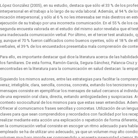
López González (2005), en su estudio, destaca que sólo el 33 % de los profe
interpersonal en el trabajo a lo largo de su vida laboral. Además, al 94 % de
nicación interpersonal, y sólo al 6 % no les interesaba ser más diestros en est
ejecución de su trabajo por una incorrecta comunicación. En el 55 % de los ca
segunda encuesta valorada en el estudio del mismo autor revelaba que el tes
una inadecuada comunicación verbal. Por último, en el tercer test analizado, q
y, aunque el 70 % fueron calificados como buenos oyentes, sólo el 18 % de ell
verbales, el 39 % de los encuestados presentaba mala comprensión de conten
Para ello, es importante destacar qué dice la literatura acerca de las habilid
los familiares. De esta forma, Ramón-García, Segura-Sánchez, Palanca-Cruz y
encontradas en la literatura para la comunicación en salud destacan: la empatí
Siguiendo los mismos autores, entre las estrategias para facilitar la compre
veraz, inteligible, clara, sencilla, concisa, concreta, evitando los tecnicismo
mensajes consiste en ejemplificar los mensajes de salud cercanos al individuo,
de una expresión oral clara, directa, evitando ambigüedades y suspicacias. A
contexto sociocultural de los mismos para que estas sean entendidas. Además
Ofrecer al comunicarnos frases sencillas y concretas. Utilización de un lengua
claves para que sean comprendidos y recordados con facilidad por los recepto
realizar mediante esta acción una explicación o repetición de forma diferente,
en la comunicación verbal consiste en escoger un ritmo adecuado para hablar, 
empleado se ha de utilizar uno adecuado, ya que un volumen muy alto condici
volumen muy bajo impide ser comprendido y aparenta inseguridad y temor. Por 