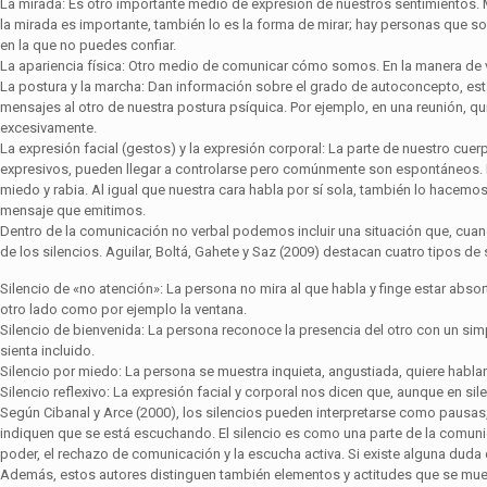
La mirada: Es otro importante medio de expresión de nuestros sentimientos.
la mirada es importante, también lo es la forma de mirar; hay personas que s
en la que no puedes confiar.
La apariencia física: Otro medio de comunicar cómo somos. En la manera de
La postura y la marcha: Dan información sobre el grado de autoconcepto, est
mensajes al otro de nuestra postura psíquica. Por ejemplo, en una reunión, quie
excesivamente.
La expresión facial (gestos) y la expresión corporal: La parte de nuestro cu
expresivos, pueden llegar a controlarse pero comúnmente son espontáneos. L
miedo y rabia. Al igual que nuestra cara habla por sí sola, también lo hace
mensaje que emitimos.
Dentro de la comunicación no verbal podemos incluir una situación que, cu
de los silencios. Aguilar, Boltá, Gahete y Saz (2009) destacan cuatro tipos de s
Silencio de «no atención»: La persona no mira al que habla y finge estar abso
otro lado como por ejemplo la ventana.
Silencio de bienvenida: La persona reconoce la presencia del otro con un simp
sienta incluido.
Silencio por miedo: La persona se muestra inquieta, angustiada, quiere ha­blar
Silencio reflexivo: La expresión facial y corporal nos dicen que, aunque en sil
Según Cibanal y Arce (2000), los silencios pueden interpretarse como pausas,
indiquen que se está escuchando. El silencio es como una parte de la comunic
poder, el rechazo de comunicación y la escucha activa. Si existe alguna duda de
Además, estos autores distinguen también elementos y actitudes que se muest