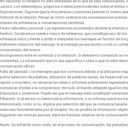
No escuchar: El receptor no está interesado en lo que se está comunicando, no
Juicios: Los estereotipos, prejuicios e ideas preconcebidas sobre el emisor 
Suposiciones: Suponer que la otra persona o personas piensan lo mismo que
Historial de la relación: Pensar en cómo acabaron las conversaciones previas
manera de enfrentarse a conversaciones venideras.
Factor educativo personal: Las experiencias acumuladas durante la infancia n
hechos. Construimos nuestro marco de referencia, que cons­tituye uno de l
referencia único y tiende a emitir e interpretar los mensajes en función de los
Deficiente redacción del mensaje: Si el mensaje ya sea escrito u oral no con­t
comprensión del mismo.
Incongruencia entre el contenido y la intención: Si deseamos comunicar un m
coherentes. La información que no sea específica o clara o que no esté relac
comunicación eficaz.
Falta de claridad: Los mensajes que son confusos debido a la utilización inap
pobre selección de palabras, utilización de palabras vacías, de frases mal co
rápido o muy lento, no remarcar las ideas o informes pobremente expresados
comunicar afectan a la com­prensión. No todo el mundo entiende igual los dis
Descuidos u omisiones: Puede ser que el mensaje esté constituido correcta­men
Filtración: Si el emisor no tiene toda la información, o no informa sobre los he
intencionado como si no, implica una selección del que se comu­nica basada en
vista más favorablemente por el receptor. No es posible la información objetiv
Siguiendo las mismas autoras, entre las barreras externas de la comunicación
Ruido: Se entiende como ruido, en el proceso de comunicación, las per­turbaci