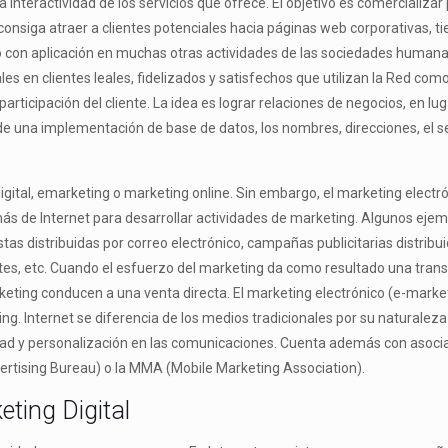
a interactividad de los servicios que ofrece. El objetivo es comercializa
onsiga atraer a clientes potenciales hacia páginas web corporativas, tie
con aplicación en muchas otras actividades de las sociedades humanas. 
s en clientes leales, fidelizados y satisfechos que utilizan la Red co
articipación del cliente. La idea es lograr relaciones de negocios, en l
de una implementación de base de datos, los nombres, direcciones, el se
 digital, emarketing o marketing online. Sin embargo, el marketing elect
emás de Internet para desarrollar actividades de marketing. Algunos eje
 distribuidas por correo electrónico, campañas publicitarias distribuida
tes, etc. Cuando el esfuerzo del marketing da como resultado una tran
eting conducen a una venta directa. El marketing electrónico (e-marketi
g. Internet se diferencia de los medios tradicionales por su naturaleza 
dad y personalización en las comunicaciones. Cuenta además con asoci
dvertising Bureau) o la MMA (Mobile Marketing Association).
ting Digital