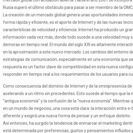
mercado global con actuación abierta. Hacia el año 2001 se incorpora
Rusia superó el último obstáculo para pasar a ser miembro de la OMC
La creación de un mercado global genera unas oportunidades inmensas
forma rápida y eficiente, es el aporte de Internet y de las nuevas te
características de velocidad y eficiencia. Internet ha producido un gra
información cada vez más, donde todo sucede a una velocidad muy sup
demoras en tiempo real. El mundo del siglo XXI es altamente interacti
en la aproximación a este nuevo mercado. Los cambios del entorno de
estrategias de comunicación, especialmente en una economía que se e
respuesta es un factor clave de competitividad en esta nueva configu
responder en tiempo real a los requerimientos de los usuarios para cu
Como consecuencia del dominio de Internet y de la omnipresencia de 
acelerando a un ritmo sin precedentes. Esto sucede al tiempo que la m
“antigua economía” y la confusión de la “nueva economía”. Mientras 
en un mundo de negocios, una cosa está clara: la interacción entre e
diferente y exigirá una nueva forma de pensar y un enfoque distinto.
Así entonces, ha surgido la tendencia de enmarcar el marketing dentr
está determinada por preferencias, gustos y pensamientos influidos 