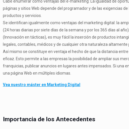
Cabe enumerar como ventajas del e-marketing: La igualdad de oport
páginas y sitios Web depende del programador y de las exigencias de l
productos y servicios.
Se identifican igualmente como ventajas del marketing digital: la ampl
(24 horas diarias por siete días de la semana y por los 365 días al año)
(Innovación en tácticas), es muy fácil la inserción de productos inta
legales, contables, médicos y de cualquier otra naturaleza altamente p
Así mismo se constituye en ventaja el hecho de que la distancia entr
eficaz. Esto permite a las empresas la posibilidad de ampliar sus me
franquicias, publicar anuncios en lugares antes impensados. Si una em
una página Web en múltiples idiomas.
Vea nuestro máster en Marketing Digital
Importancia de los Antecedentes