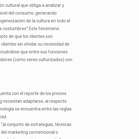
n cultural que obliga a analizar y
nivel del consumo, generando
geneización de la cultura en todo el
 las costumbres” Este fenómeno
epto de que los clientes son
clientes sin olvidar su necesidad de
, recuérdese que entre sus funciones
idores (como seres culturizados) con
nta con el reporte de los precios
g necesitan adaptarse, al respecto
cnología se encuentra entre las reglas
caz.
“al conjunto de estrategias, técnicas
s del marketing convencional o