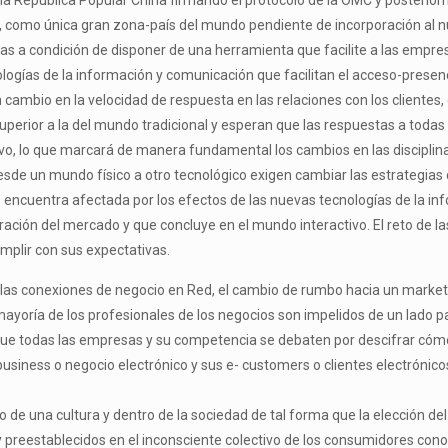
 la República Popular China firmando el protocolo de la OMC y posterio
, como única gran zona-país del mundo pendiente de incorporación al 
 a condición de disponer de una herramienta que facilite a las empres
cnologías de la información y comunicación que facilitan el acceso-prese
n cambio en la velocidad de respuesta en las relaciones con los clientes, 
erior a la del mundo tradicional y esperan que las respuestas a todas
vo, lo que marcará de manera fundamental los cambios en las disciplina
sde un mundo físico a otro tecnológico exigen cambiar las estrategias
ncuentra afectada por los efectos de las nuevas tecnologías de la inf
ración del mercado y que concluye en el mundo interactivo. El reto de 
mplir con sus expectativas.
las conexiones de negocio en Red, el cambio de rumbo hacia un marketi
ayoría de los profesionales de los negocios son impelidos de un lado p
que todas las empresas y su competencia se debaten por descifrar cómo
-business o negocio electrónico y sus e- customers o clientes electrón
o de una cultura y dentro de la sociedad de tal forma que la elección 
y preestablecidos en el inconsciente colectivo de los consumidores co