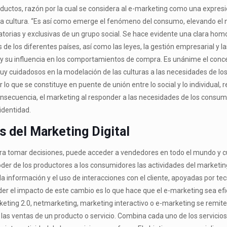
oductos, razón por la cual se considera al e-marketing como una expresió
a cultura. “Es así como emerge el fenómeno del consumo, elevando el 
torias y exclusivas de un grupo social. Se hace evidente una clara homo
de los diferentes países, así como las leyes, la gestión empresarial y
te y su influencia en los comportamientos de compra. Es unánime el conc
 cuidadosos en la modelación de las culturas a las necesidades de los 
r lo que se constituye en puente de unión entre lo social y lo individual
nsecuencia, el marketing al responder a las necesidades de los consum
identidad.
s del Marketing Digital
tomar decisiones, puede acceder a vendedores en todo el mundo y cue
er de los productores a los consumidores las actividades del marketin
a información y el uso de interacciones con el cliente, apoyadas por te
er el impacto de este cambio es lo que hace que el e-marketing sea efi
keting 2.0, netmarketing, marketing interactivo o e-marketing se remite 
as ventas de un producto o servicio. Combina cada uno de los servicio