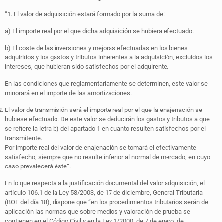
“1. El valor de adquisición estará formado por la suma de:
a) El importe real por el que dicha adquisición se hubiera efectuado.
b) El coste de las inversiones y mejoras efectuadas en los bienes
adquiridos y los gastos y tributos inherentes a la adquisición, excluidos los
intereses, que hubieran sido satisfechos por el adquirente.
En las condiciones que reglamentariamente se determinen, este valor se
minorará en el importe de las amortizaciones.
El valor de transmisión será el importe real por el que la enajenación se
hubiese efectuado. De este valor se deducirán los gastos y tributos a que
se refiere la letra b) del apartado 1 en cuanto resulten satisfechos por el
transmitente.
Por importe real del valor de enajenación se tomará el efectivamente
satisfecho, siempre que no resulte inferior al normal de mercado, en cuyo
caso prevalecerá éste”.
En lo que respecta a la justificación documental del valor adquisición, el
artículo 106.1 de la Ley 58/2003, de 17 de diciembre, General Tributaria
(BOE del día 18), dispone que “en los procedimientos tributarios serán de
aplicación las normas que sobre medios y valoración de prueba se
contienen en el Código Civil y en la Ley 1/2000, de 7 de enero, de