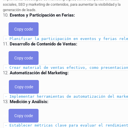
sociales, SEO y marketing de contenidos, para aumentar la visibilidad y la
generación de leads.
10.
Eventos y Participación en Ferias:
Copy code
diff
- Planificar la participación en eventos y ferias rel
11.
Desarrollo de Contenido de Ventas:
Copy code
diff
- Crear material de ventas efectivo, como presentacio
12.
Automatización del Marketing:
Copy code
css
- Implementar herramientas de automatización
del
marke
13.
Medición y Análisis:
Copy code
diff
- Establecer métricas clave para evaluar el rendimien