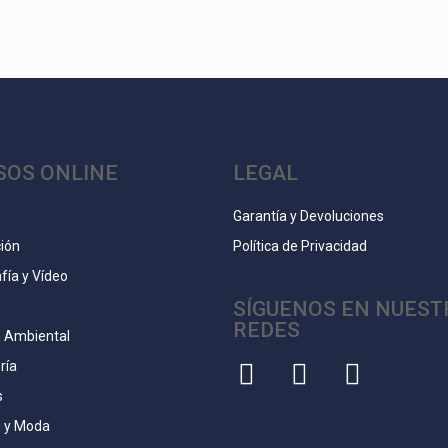
SOS ONLINE
LEGAL
Garantía y Devoluciones
ión
Política de Privacidad
fía y Vídeo
SÍGUENOS EN NUEST
n
REDES
n Ambiental
ría
s
 y Moda