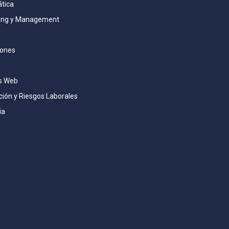
ática
ing y Management
iones
s Web
ión y Riesgos Laborales
ia