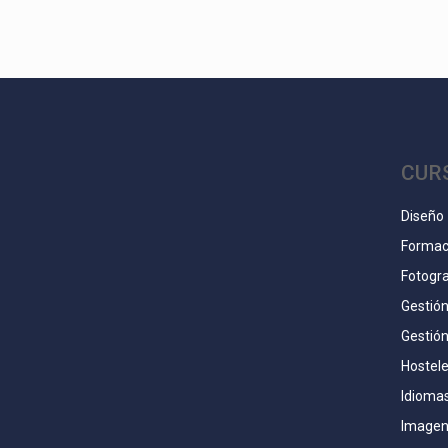
CUR
Diseño
Formac
Fotogra
Gestió
Gestió
Hostele
Idioma
Imagen