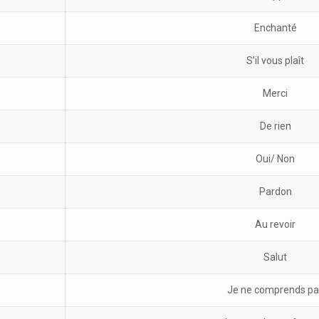
Enchanté
S’il vous plaît
Merci
De rien
Oui/ Non
Pardon
Au revoir
Salut
Je ne comprends pa