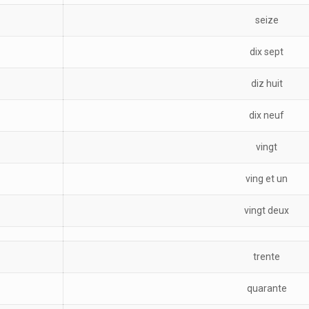
seize
dix sept
diz huit
dix neuf
vingt
ving et un
vingt deux
trente
quarante