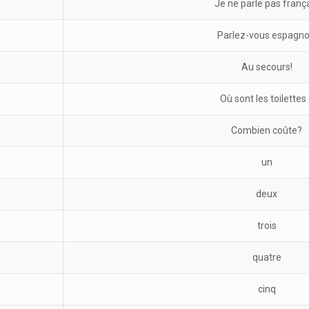
Je ne parle pas franç
Parlez-vous espagno
Au secours!
Où sont les toilettes
Combien coûte?
un
deux
trois
quatre
cinq