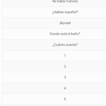
No hablo francés
¿Hablas español?
¡Ayuda!
Donde está el baño?
¿Cuánto cuesta?
1
2
3
4
5