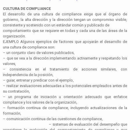
CULTURA DE
COMPLIANCE
El desarrollo de una cultura de
compliance
exige que el órgano de
gobierno, la alta dirección y la dirección tengan un compromiso visible,
consistente y sostenido con un estándar común y publicado de
comportamiento que se requiere en todas y cada una de las áreas de la
organización.
EJEMPLO Algunos ejemplos de factores que apoyarán el desarrollo de
una cultura de
compliance
son:
–
un conjunto claro de valores publicados,
–
que se vea a la dirección implementando activamente y respetando los
valores,
–
consistencia en el tratamiento de acciones similares, con
independencia de la posición,
–
guiar, entrenar y predicar con el ejemplo,
–
realizar evaluaciones adecuadas a los potenciales empleados antes de
su contratación,
–
un programa de iniciación u orientación adecuado que enfatice
compliance
y los valores de la organización,
–
formación continua de
compliance
, incluyendo actualizaciones de la
formación,
–
comunicación continua de las cuestiones de
compliance
,
–
sistemas de evaluación del desempeño que
consideren la evaluación del comportamiento de
compliance
y que