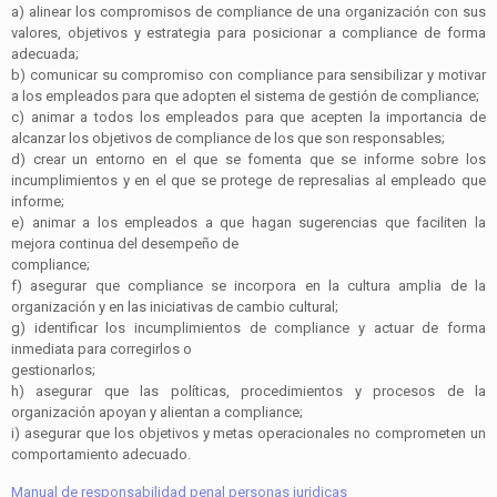
a)
alinear los compromisos de
compliance
de una organización con sus
valores, objetivos y estrategia para posicionar a
compliance
de forma
adecuada;
b)
comunicar su compromiso con
compliance
para sensibilizar y motivar
a los empleados para que adopten el sistema de gestión de
compliance
;
c)
animar a todos los empleados para que acepten la importancia de
alcanzar los objetivos de
compliance
de los que son responsables;
d)
crear un entorno en el que se fomenta que se informe sobre los
incumplimientos y en el que se protege de represalias al empleado que
informe;
e)
animar a los empleados a que hagan sugerencias que faciliten la
mejora continua del desempeño de
compliance
;
f)
asegurar que
compliance
se incorpora en la cultura amplia de la
organización y en las iniciativas de cambio cultural;
g)
identificar los incumplimientos de
compliance
y actuar de forma
inmediata para corregirlos o
gestionarlos;
h)
asegurar que las políticas, procedimientos y procesos de la
organización apoyan y alientan a
compliance
;
i)
asegurar que los objetivos y metas operacionales no comprometen un
comportamiento adecuado.
Manual de responsabilidad penal personas juridicas