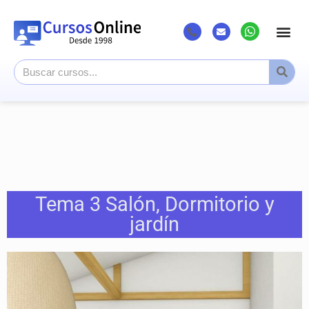
Listado Cursos
Cursos superi
Canal Youtub
Tema 3 Salón, Dormitorio y
jardín