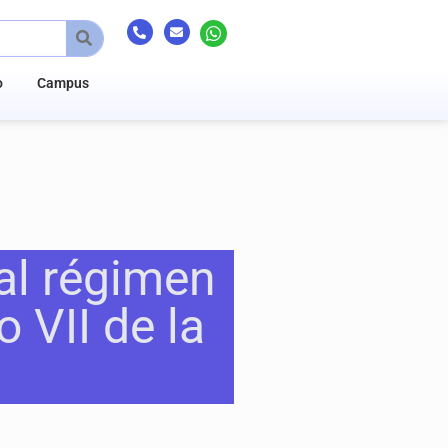
o
Campus
al régimen
o VII de la