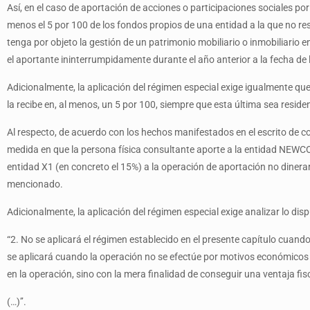
Así, en el caso de aportación de acciones o participaciones sociales po
menos el 5 por 100 de los fondos propios de una entidad a la que no re
tenga por objeto la gestión de un patrimonio mobiliario o inmobiliario 
el aportante ininterrumpidamente durante el año anterior a la fecha de 
Adicionalmente, la aplicación del régimen especial exige igualmente que,
la recibe en, al menos, un 5 por 100, siempre que esta última sea resid
Al respecto, de acuerdo con los hechos manifestados en el escrito de c
medida en que la persona física consultante aporte a la entidad NEWCO 
entidad X1 (en concreto el 15%) a la operación de aportación no dineraria
mencionado.
Adicionalmente, la aplicación del régimen especial exige analizar lo dispu
“2. No se aplicará el régimen establecido en el presente capítulo cuando 
se aplicará cuando la operación no se efectúe por motivos económicos vá
en la operación, sino con la mera finalidad de conseguir una ventaja fisc
(…)’’.