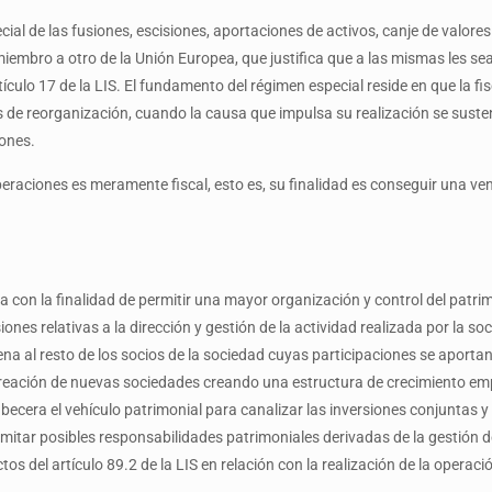
ial de las fusiones, escisiones, aportaciones de activos, canje de valores
bro a otro de la Unión Europea, que justifica que a las mismas les sea
culo 17 de la LIS. El fundamento del régimen especial reside en que la fis
 de reorganización, cuando la causa que impulsa su realización se sust
iones.
peraciones es meramente fiscal, esto es, su finalidad es conseguir una ven
za con la finalidad de permitir una mayor organización y control del patri
ones relativas a la dirección y gestión de la actividad realizada por la so
ena al resto de los socios de la sociedad cuyas participaciones se aport
creación de nuevas sociedades creando una estructura de crecimiento emp
abecera el vehículo patrimonial para canalizar las inversiones conjuntas y
 limitar posibles responsabilidades patrimoniales derivadas de la gestión
 del artículo 89.2 de la LIS en relación con la realización de la operaci