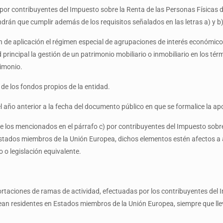
s por contribuyentes del Impuesto sobre la Renta de las Personas Físicas 
drán que cumplir además de los requisitos señalados en las letras a) y b),
ean de aplicación el régimen especial de agrupaciones de interés económic
rincipal la gestión de un patrimonio mobiliario o inmobiliario en los térm
rimonio.
 de los fondos propios de la entidad.
 año anterior a la fecha del documento público en que se formalice la ap
de los mencionados en el párrafo c) por contribuyentes del Impuesto sobre
Estados miembros de la Unión Europea, dichos elementos estén afectos 
o o legislación equivalente.
portaciones de ramas de actividad, efectuadas por los contribuyentes del 
ean residentes en Estados miembros de la Unión Europea, siempre que lle