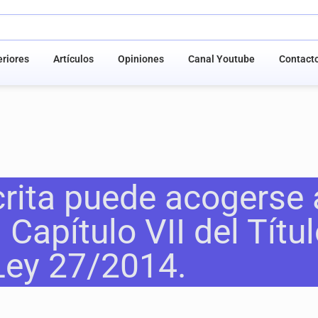
riores
Artículos
Opiniones
Canal Youtube
Contact
crita puede acogerse 
 Capítulo VII del Títul
Ley 27/2014.