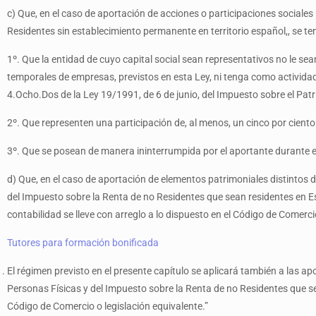
c) Que, en el caso de aportación de acciones o participaciones sociale
Residentes sin establecimiento permanente en territorio español,, se ten
1º. Que la entidad de cuyo capital social sean representativos no le s
temporales de empresas, previstos en esta Ley, ni tenga como actividad p
4.Ocho.Dos de la Ley 19/1991, de 6 de junio, del Impuesto sobre el Pat
2º. Que representen una participación de, al menos, un cinco por ciento
3º. Que se posean de manera ininterrumpida por el aportante durante el
d) Que, en el caso de aportación de elementos patrimoniales distintos 
del Impuesto sobre la Renta de no Residentes que sean residentes en 
contabilidad se lleve con arreglo a lo dispuesto en el Código de Comerci
Tutores para formación bonificada
El régimen previsto en el presente capítulo se aplicará también a las a
Personas Físicas y del Impuesto sobre la Renta de no Residentes que s
Código de Comercio o legislación equivalente.”