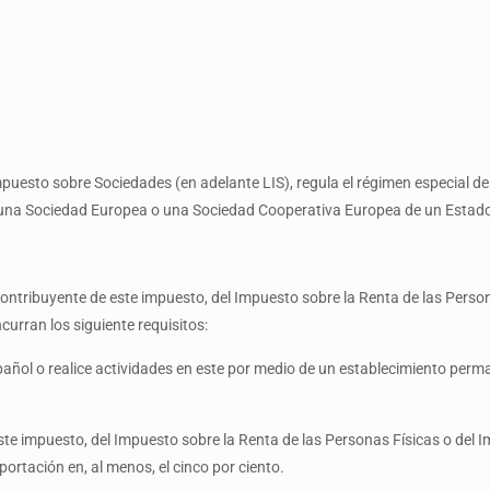
Impuesto sobre Sociedades (en adelante LIS), regula el régimen especial de
de una Sociedad Europea o una Sociedad Cooperativa Europea de un Estad
l contribuyente de este impuesto, del Impuesto sobre la Renta de las Perso
curran los siguiente requisitos:
spañol o realice actividades en este por medio de un establecimiento perm
este impuesto, del Impuesto sobre la Renta de las Personas Físicas o del 
portación en, al menos, el cinco por ciento.