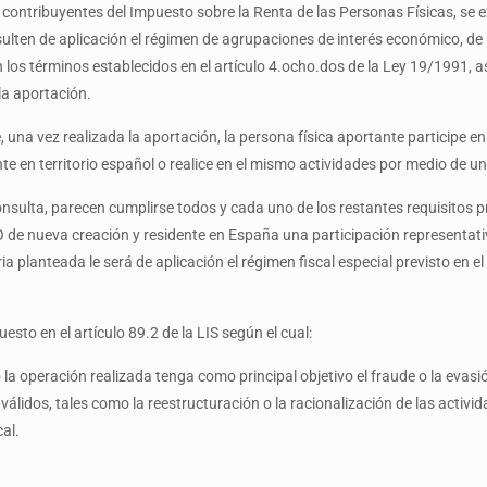
r contribuyentes del Impuesto sobre la Renta de las Personas Físicas, se 
sulten de aplicación el régimen de agrupaciones de interés económico, d
en los términos establecidos en el artículo 4.ocho.dos de la Ley 19/1991,
la aportación.
 una vez realizada la aportación, la persona física aportante participe e
ente en territorio español o realice en el mismo actividades por medio de 
onsulta, parecen cumplirse todos y cada uno de los restantes requisitos p
de nueva creación y residente en España una participación representativa
 planteada le será de aplicación el régimen fiscal especial previsto en el
esto en el artículo 89.2 de la LIS según el cual:
la operación realizada tenga como principal objetivo el fraude o la evasión
lidos, tales como la reestructuración o la racionalización de las activid
al.