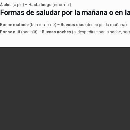
À plus
(a plü) –
Hasta luego
(informal)
Formas de saludar por la mañana o en l
Bonne matinée
(bon ma-ti-né) –
Buenos días
(deseo por la mañana)
Bonne nuit
(bon nüi) –
Buenas noches
(al despedirse por la noche, par