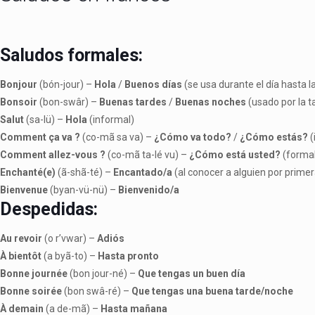
Saludos formales:
Bonjour
(bón-jour) –
Hola
/
Buenos días
(se usa durante el día hasta l
Bonsoir
(bon-swâr) –
Buenas tardes
/
Buenas noches
(usado por la 
Salut
(sa-lü) –
Hola
(informal)
Comment ça va ?
(co-mã sa va) –
¿Cómo va todo?
/
¿Cómo estás?
(
Comment allez-vous ?
(co-mã ta-lé vu) –
¿Cómo está usted?
(formal
Enchanté(e)
(ã-shã-té) –
Encantado/a
(al conocer a alguien por primer
Bienvenue
(byan-vü-nü) –
Bienvenido/a
Despedidas:
Au revoir
(o r’vwar) –
Adiós
À bientôt
(a byã-to) –
Hasta pronto
Bonne journée
(bon jour-né) –
Que tengas un buen día
Bonne soirée
(bon swâ-ré) –
Que tengas una buena tarde/noche
À demain
(a de-mã) –
Hasta mañana