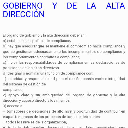
GOBIERNO Y DE LA ALTA
DIRECCIÓN
El órgano de gobierno y la alta dirección deberían:
a)
establecer una política de
compliance
;
b)
hay que asegurar que se mantiene el compromiso hacia
compliance
y
que se gestionan adecuadamente los incumplimientos de
compliance
y
los comportamientos contrarios a
compliance
;
c)
incluir las responsabilidades de
compliance
en las declaraciones de
posiciones de los altos directivos;
d)
designar o nominar una función de
compliance
con:
1)
autoridad y responsabilidad para el diseño, consistencia e integridad
del sistema de gestión de
compliance
,
2)
apoyo claro y sin ambigüedad del órgano de gobierno y la alta
dirección y acceso directo a los mismos,
3)
acceso a:
–
tomadores de decisiones de alto nivel y oportunidad de contribuir en
etapas tempranas de los procesos de toma de decisiones,
–
todos los niveles de la organización,
–
toda la información documentada y los datos necesarios para