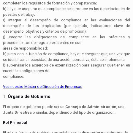
completen los requisitos de formación y competencia;
h)
hay que asegurar que
compliance
se introduce en las descripciones de
puestos de trabajo;
i)
integrar el desempeño de
compliance
en las evaluaciones del
desempeño de los empleados (por ejemplo, indicadores clave de
desempeño, objetivos y criterios de promoción);
j)
integrar las obligaciones de
compliance
en las prácticas y
procedimientos de negocio existentes en sus
áreas de responsabilidad;
k)
junto con la función de
compliance
, hay que asegurar que, una vez que
se identifica la necesidad de una acción correctiva, ésta se implementa;
l)
supervisar los acuerdos de externalización para asegurar que tienen en
cuenta las obligaciones de
compliance
.
Vea nuestro Máster de Dirección de Empresas
1.
Órgano de Gobierno
El órgano de gobierno puede ser un
Consejo de Administración
, una
Junta Directiva
o similar, dependiendo del tipo de organización.
Rol Principal
El rol del órgano de gobierno es establecer la
dirección estratégica
de