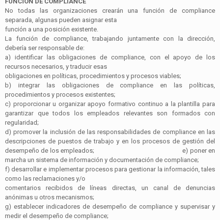
FUNCIÓN DE
COMPLIANCE
No todas las organizaciones crearán una función de
compliance
separada, algunas pueden asignar esta
función a una posición existente.
La función de
compliance
, trabajando juntamente con la dirección,
debería ser responsable de:
a)
identificar las obligaciones de
compliance
, con el apoyo de los
recursos necesarios, y traducir esas
obligaciones en políticas, procedimientos y procesos viables;
b)
integrar las obligaciones de
compliance
en las políticas,
procedimientos y procesos existentes;
c)
proporcionar u organizar apoyo formativo continuo a la plantilla para
garantizar que todos los empleados relevantes son formados con
regularidad;
d)
promover la inclusión de las responsabilidades de
compliance
en las
descripciones de puestos de trabajo y en los procesos de gestión del
desempeño de los empleados;
e)
poner en
marcha un sistema de información y documentación de
compliance
;
f)
desarrollar e implementar procesos para gestionar la información, tales
como las reclamaciones y/o
comentarios recibidos de líneas directas, un canal de denuncias
anónimas u otros mecanismos;
g)
establecer indicadores de desempeño de
compliance
y supervisar y
medir el desempeño de
compliance
;