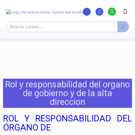
Listado Curs
Cursos su
Canal You
Rol y responsabilidad del organo
de gobierno y de la alta
direccion
ROL Y RESPONSABILIDAD DEL
ÓRGANO DE