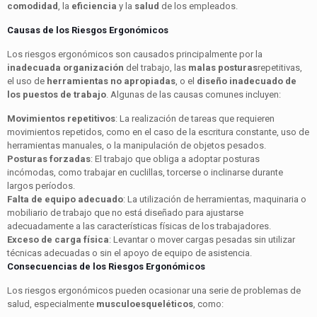
comodidad
, la
eficiencia
y la
salud
de los empleados.
Causas de los Riesgos Ergonómicos
Los riesgos ergonómicos son causados principalmente por la
inadecuada organización
del trabajo, las
malas posturas
repetitivas,
el uso de
herramientas no apropiadas
, o el
diseño inadecuado de
los puestos de trabajo
. Algunas de las causas comunes incluyen:
Movimientos repetitivos
: La realización de tareas que requieren
movimientos repetidos, como en el caso de la escritura constante, uso de
herramientas manuales, o la manipulación de objetos pesados.
Posturas forzadas
: El trabajo que obliga a adoptar posturas
incómodas, como trabajar en cuclillas, torcerse o inclinarse durante
largos períodos.
Falta de equipo adecuado
: La utilización de herramientas, maquinaria o
mobiliario de trabajo que no está diseñado para ajustarse
adecuadamente a las características físicas de los trabajadores.
Exceso de carga física
: Levantar o mover cargas pesadas sin utilizar
técnicas adecuadas o sin el apoyo de equipo de asistencia.
Consecuencias de los Riesgos Ergonómicos
Los riesgos ergonómicos pueden ocasionar una serie de problemas de
salud, especialmente
musculoesqueléticos
, como: