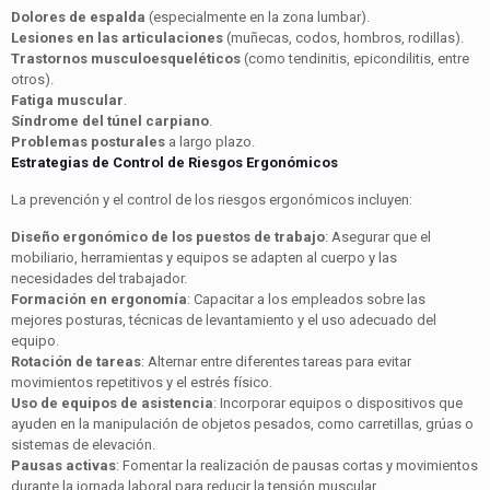
Dolores de espalda
(especialmente en la zona lumbar).
Lesiones en las articulaciones
(muñecas, codos, hombros, rodillas).
Trastornos musculoesqueléticos
(como tendinitis, epicondilitis, entre
otros).
Fatiga muscular
.
Síndrome del túnel carpiano
.
Problemas posturales
a largo plazo.
Estrategias de Control de Riesgos Ergonómicos
La prevención y el control de los riesgos ergonómicos incluyen:
Diseño ergonómico de los puestos de trabajo
: Asegurar que el
mobiliario, herramientas y equipos se adapten al cuerpo y las
necesidades del trabajador.
Formación en ergonomía
: Capacitar a los empleados sobre las
mejores posturas, técnicas de levantamiento y el uso adecuado del
equipo.
Rotación de tareas
: Alternar entre diferentes tareas para evitar
movimientos repetitivos y el estrés físico.
Uso de equipos de asistencia
: Incorporar equipos o dispositivos que
ayuden en la manipulación de objetos pesados, como carretillas, grúas o
sistemas de elevación.
Pausas activas
: Fomentar la realización de pausas cortas y movimientos
durante la jornada laboral para reducir la tensión muscular.