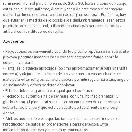
iluminación normal para un oficina, de 250 a 350 lux en la zona de trabajo,
esta tiene que ser uniforme, disminuyendo de este modo el cansancio
ocular. Las luces de mesa no deben de originar sombras. Por último, hay
que evitar en la medida de lo posible los deslumbramientos, sean éstos
producidos por luz natural, utilizando cortinas y/o persianas o por luz
artificial con los difusores de rejilla.
Accesorios
• Reposapiés: es conveniente cuando los pies no reposan en el suelo. Ello
provoca posturas inadecuadas y consecuentemente fatiga sobre la
columna vertebral.
• Pantallas: distancia apropiada (55 cms aproximadamente para una vista
correcta) y alejada de las líneas de las ventanas. La carcasa ha de ser
mate para evitar reflejos. La rótula deberá permitir regular su altura, ángulo
de inclinación y deben poderse desplazar.
• El brillo debe ser graduable al igual que el contraste.
• Teclado: su superficie ha de ser mate, con una inclinación hasta 15
grados sobre el plano horizontal, con los caracteres de color oscuro
sobre fondo blanco y que este se adapte perfectamente a manos y
dedos.
• Atril: es aconsejable en aquellas tareas en las cuales es frecuente la
introducción de datos en ordenadores a partir de textos. Evita
movimientos de cabeza y cuello muy continuados.