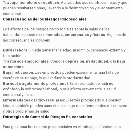
Trabajo monótono o repetitivo
: Actividades que no ofrecen retos y que
pueden resultar tediosas, llevando a la desmotivación y el agotamiento
emocional.
Consecuencias de los Riesgos Psicosociales
Los efectos de los riesgos psicosociales sobre la salud de los
trabajadores pueden ser
mentales, emocionales
y
físicos
. Algunas de
las consecuencias incluyen:
Estrés laboral
: Puede generar ansiedad, insomnio, cansancio extremo y
frustración.
Trastornos emocionales
: Como la
depresión
,
irritabilidad
, o la
baja
autoestima
.
Baja motivación
: Los empleados pueden experimentar una falta de
interés en su trabajo, lo que reduce la productividad.
Burnout o agotamiento profesional
: Es el resultado del
estrés
crónico
y la sobrecarga laboral, lo que afecta gravemente la salud
emocional y física.
Enfermedades cardiovasculares
: El estrés prolongado y la presión
laboral también pueden aumentar el riesgo de enfermedades del corazón
y otros problemas de salud.
Estrategias de Control de Riesgos Psicosociales
Para gestionar los riesgos psicosociales en el trabajo, es fundamental