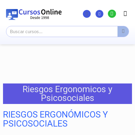
Listado Curs
Cursos su
Canal You
Riesgos Ergonomicos y
Psicosociales
RIESGOS ERGONÓMICOS Y
PSICOSOCIALES