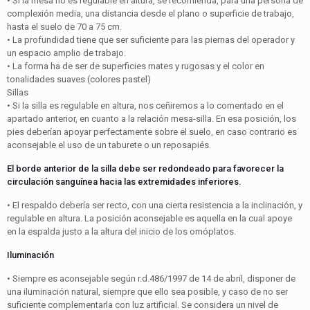
• Si la mesa no es regulable en altura, se recomienda, para una persona de
complexión media, una distancia desde el plano o superficie de trabajo,
hasta el suelo de 70 a 75 cm.
• La profundidad tiene que ser suficiente para las piernas del operador y
un espacio amplio de trabajo.
• La forma ha de ser de superficies mates y rugosas y el color en
tonalidades suaves (colores pastel)
Sillas
• Si la silla es regulable en altura, nos ceñiremos a lo comentado en el
apartado anterior, en cuanto a la relación mesa-silla. En esa posición, los
pies deberían apoyar perfectamente sobre el suelo, en caso contrario es
aconsejable el uso de un taburete o un reposapiés.
El borde anterior de la silla debe ser redondeado para favorecer la
circulación sanguínea hacia las extremidades inferiores.
• El respaldo debería ser recto, con una cierta resistencia a la inclinación, y
regulable en altura. La posición aconsejable es aquella en la cual apoye
en la espalda justo a la altura del inicio de los omóplatos.
Iluminación
• Siempre es aconsejable según r.d.486/1997 de 14 de abril, disponer de
una iluminación natural, siempre que ello sea posible, y caso de no ser
suficiente complementarla con luz artificial. Se considera un nivel de