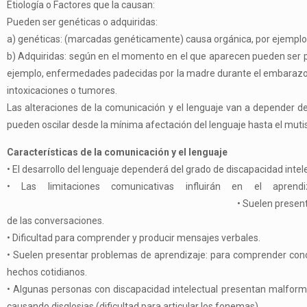
Etiología o Factores que la causan:
Pueden ser genéticas o adquiridas:
a)
genéticas
: (marcadas genéticamente) causa orgánica, por ejemplo
b)
Adquiridas
: según en el momento en el que aparecen pueden ser pr
ejemplo, enfermedades padecidas por la madre durante el embarazo qu
intoxicaciones o tumores.
Las alteraciones de la comunicación y el lenguaje van a depender del
pueden oscilar desde la mínima afectación del lenguaje hasta el mut
Características de la comunicación y el lenguaje
•
El desarrollo del lenguaje dependerá del grado de discapacidad intel
•
Las limitaciones comunicativas influirán en el aprend
•
Suelen present
de las conversaciones.
•
Dificultad para comprender y producir mensajes verbales.
•
Suelen presentar problemas de aprendizaje: para comprender conce
hechos cotidianos.
•
Algunas personas con discapacidad intelectual presentan malformaci
causando disglosias (dificultad para articular los fonemas)