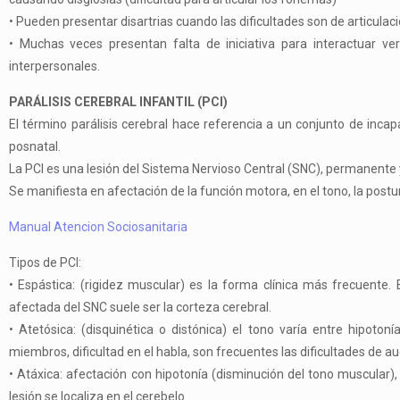
•
Pueden presentar disartrias cuando las dificultades son de articulac
•
Muchas veces presentan falta de iniciativa para interactuar ver
interpersonales.
PARÁLISIS CEREBRAL INFANTIL (PCI)
El término parálisis cerebral hace referencia a un conjunto de inca
posnatal.
La
PCI
es una lesión del Sistema Nervioso Central (SNC), permanente 
Se manifiesta en afectación de la función motora, en el tono, la post
Manual Atencion Sociosanitaria
Tipos de PCI:
•
Espástica
: (rigidez muscular) es la forma clínica más frecuente
afectada del SNC suele ser la corteza cerebral.
•
Atetósica
: (disquinética o distónica) el tono varía entre hipoto
miembros, dificultad en el habla, son frecuentes las dificultades de au
•
Atáxica
:
afectación con hipotonía (disminución del tono muscular), 
lesión se localiza en el cerebelo.