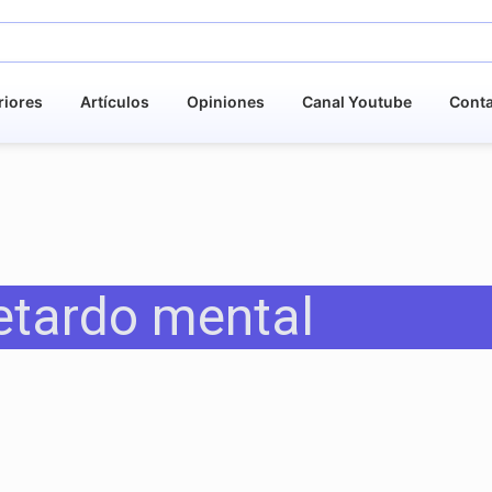
riores
Artículos
Opiniones
Canal Youtube
Cont
etardo mental