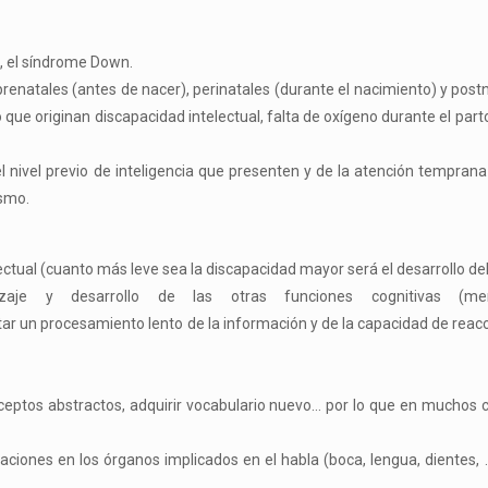
, el síndrome Down.
enatales (antes de nacer), perinatales (durante el nacimiento) y post
e originan discapacidad intelectual, falta de oxígeno durante el part
 nivel previo de inteligencia que presenten y de la atención temprana
ismo.
ectual (cuanto más leve sea la discapacidad mayor será el desarrollo del
izaje y desarrollo de las otras funciones cognitivas (mem
ar un procesamiento lento de la información y de la capacidad de reacci
ptos abstractos, adquirir vocabulario nuevo… por lo que en muchos c
ones en los órganos implicados en el habla (boca, lengua, dientes, …)