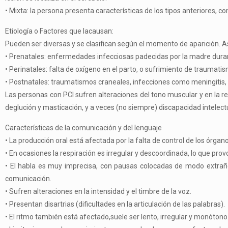
•
Mixta
: la persona presenta características de los tipos anteriores, 
Etiología o Factores que lacausan:
Pueden ser diversas y se clasifican según el momento de aparición. As
•
Prenatales
: enfermedades infecciosas padecidas por la madre durante
•
Perinatales
: falta de oxígeno en el parto, o sufrimiento de traumat
•
Postnatales
: traumatismos craneales, infecciones como meningitis, 
Las personas con PCI sufren alteraciones del tono muscular y en la r
deglución y masticación, y a veces (no siempre) discapacidad intelect
Características de la comunicación y del lenguaje
•
La producción oral está afectada por la falta de control de los órgan
•
En ocasiones la respiración es irregular y descoordinada, lo que provo
•
El habla es muy imprecisa, con pausas colocadas de modo extra
comunicación.
•
Sufren alteraciones en la intensidad y el timbre de la voz.
•
Presentan disartrias (dificultades en la articulación de las palabras).
•
El ritmo también está afectado,suele ser lento, irregular y monótono