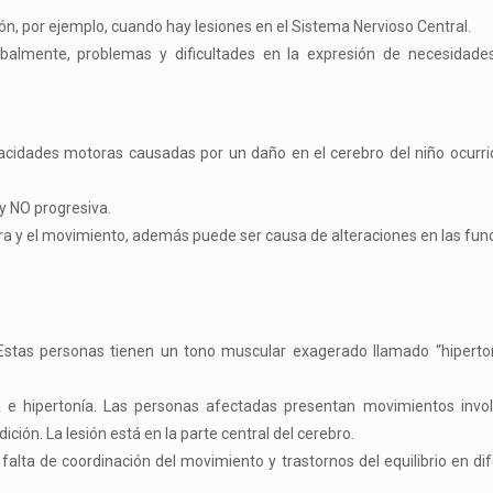
ión, por ejemplo, cuando hay lesiones en el Sistema Nervioso Central.
balmente, problemas y dificultades en la expresión de necesidades, 
pacidades motoras causadas por un daño en el cerebro del niño ocurrid
y NO progresiva.
ura y el movimiento, además puede ser causa de alteraciones en las func
. Estas personas tienen un tono muscular exagerado llamado “hiperto
nía e hipertonía. Las personas afectadas presentan movimientos invo
dición. La
lesión está en la parte central del cerebro.
falta de coordinación del movimiento y trastornos del equilibrio en d