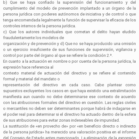
b) Que se haya confiado la supervisión del funcionamiento y del
cumplimiento del modelo de prevención implantado a un órgano de la
persona jurídica con poderes autónomos de iniciativa y de control o que
tenga encomendada legalmente la función de supervisar la eficacia de los
controles internos de la persona jurídica.
c) Que los autores individuales que cometan el delito hayan eludido
fraudulentamente los modelos de
organización y de prevención y
d) Que no se haya producido una omisión
o un ejercicio insuficiente de sus funciones de supervisión, vigilancia y
control por parte del órgano al que se refiere la condición 2.ª.
En cuanto a la actuación en nombre o por cuenta de la persona jurídica, la
expresión hace referencia al
contexto material de actuación del directivo y se refiere al contenido
formal y material del mandato o
representación del directivo en cada caso. Cabe plantear como
supuestos excluyentes los casos en que haya existido una extralimitación
manifiesta aun cuando no debe determinarse ese contexto de acuerdo
con las atribuciones formales del directivo en cuestión. Las reglas civiles
o mercantiles no deben ser determinantes porque habrá de indagarse en
el poder real para determinar si el directivo ha actuado dentro de la esfera
de sus atribuciones para evitar zonas indeseables de impunidad.
La sustitución de «en provecho de» por «en beneficio directo o indirecto
de la persona jurídica» ha merecido una valoración positiva en el informe
del Consejo de Estado antes mencionado. La eliminación de la expresión