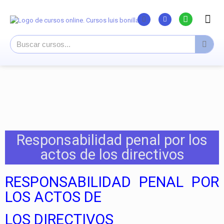
Listado Curs
Cursos su
Canal You
Responsabilidad penal por los
actos de los directivos
RESPONSABILIDAD PENAL POR
LOS ACTOS DE
LOS DIRECTIVOS