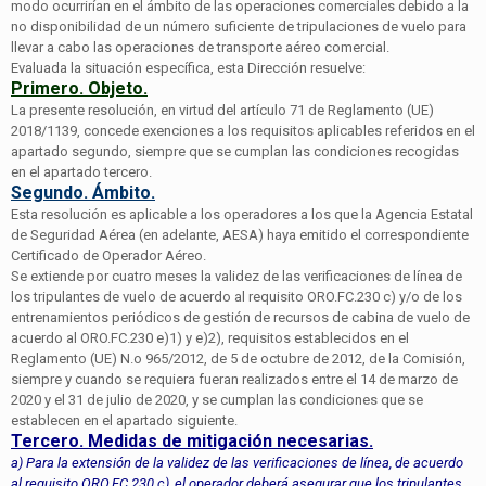
modo ocurrirían en el ámbito de las operaciones comerciales debido a la
no disponibilidad de un número suficiente de tripulaciones de vuelo para
llevar a cabo las operaciones de transporte aéreo comercial.
Evaluada la situación específica, esta Dirección resuelve:
Primero. Objeto.
La presente resolución, en virtud del artículo 71 de Reglamento (UE)
2018/1139, concede exenciones a los requisitos aplicables referidos en el
apartado segundo, siempre que se cumplan las condiciones recogidas
en el apartado tercero.
Segundo. Ámbito.
Esta resolución es aplicable a los operadores a los que la Agencia Estatal
de Seguridad Aérea (en adelante, AESA) haya emitido el correspondiente
Certificado de Operador Aéreo.
Se extiende por cuatro meses la validez de las verificaciones de línea de
los tripulantes de vuelo de acuerdo al requisito ORO.FC.230 c) y/o de los
entrenamientos periódicos de gestión de recursos de cabina de vuelo de
acuerdo al ORO.FC.230 e)1) y e)2), requisitos establecidos en el
Reglamento (UE) N.o 965/2012, de 5 de octubre de 2012, de la Comisión,
siempre y cuando se requiera fueran realizados entre el 14 de marzo de
2020 y el 31 de julio de 2020, y se cumplan las condiciones que se
establecen en el apartado siguiente.
Tercero. Medidas de mitigación necesarias.
a) Para la extensión de la validez de las verificaciones de línea, de acuerdo
al requisito ORO.FC.230 c), el operador deberá asegurar que los tripulantes