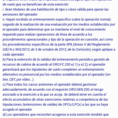
de vuelo que se beneficien de esta exención:
i. Sean titulares de una habilitación de tipo o clase válida para operar las
aeronaves del operador.
ii. Hayan recibido un entrenamiento específico sobre la operación normal,
seguido de la realización de una evaluación por los medios establecidos por
el operador para determinar que se mantiene el nivel de conocimiento
requerido para realizar operaciones de línea de acuerdo a los
procedimientos operacionales y tipo de la operación en cuestión, así como
los procedimientos específicos de la parte SPA (Anexo V del Reglamento
(UE) N.o 965/2012, de 5 de octubre de 2012, de la Comisión), según aplique a
cada operador.
b) Para la extensión de la validez del entrenamiento periódico gestión de
recursos de cabina de acuerdo al ORO.FC.230 e) 1) y e) 2), el operador
garantizará que los tripulantes de vuelo completen un entrenamiento
alternativo no presencial por los medios establecidos por el operador (on-
line, CBT, por vídeo…).
c) Para todos los casos anteriores el operador deberá gestionar
adecuadamente, de acuerdo con el requisito ORO.GEN.200, el riesgo
asociado a la exención a la que se acoja. Se deberá tener en cuenta el
efecto acumulativo de otras exenciones relativas a competencia de las
tripulaciones (extensiones de validez de OPCs/LPCs) a las que se haya
acogido el operador.
d) Los operadores que necesiten acogerse a esta exención tendrán que