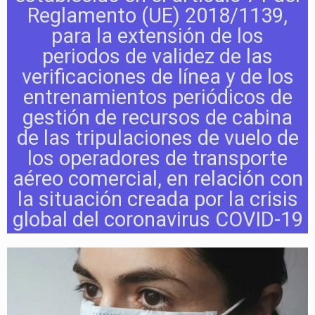
Reglamento (UE) 2018/1139,
para la extensión de los
periodos de validez de las
verificaciones de línea y de los
entrenamientos periódicos de
gestión de recursos de cabina
de las tripulaciones de vuelo de
los operadores de transporte
aéreo comercial, en relación con
la situación creada por la crisis
global del coronavirus COVID-19