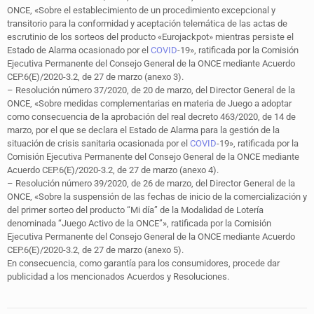
ONCE, «Sobre el establecimiento de un procedimiento excepcional y
transitorio para la conformidad y aceptación telemática de las actas de
escrutinio de los sorteos del producto «Eurojackpot» mientras persiste el
Estado de Alarma ocasionado por el
COVID
-19», ratificada por la Comisión
Ejecutiva Permanente del Consejo General de la ONCE mediante Acuerdo
CEP.6(E)/2020-3.2, de 27 de marzo (anexo 3).
– Resolución número 37/2020, de 20 de marzo, del Director General de la
ONCE, «Sobre medidas complementarias en materia de Juego a adoptar
como consecuencia de la aprobación del real decreto 463/2020, de 14 de
marzo, por el que se declara el Estado de Alarma para la gestión de la
situación de crisis sanitaria ocasionada por el
COVID
-19», ratificada por la
Comisión Ejecutiva Permanente del Consejo General de la ONCE mediante
Acuerdo CEP.6(E)/2020-3.2, de 27 de marzo (anexo 4).
– Resolución número 39/2020, de 26 de marzo, del Director General de la
ONCE, «Sobre la suspensión de las fechas de inicio de la comercialización y
del primer sorteo del producto “Mi día” de la Modalidad de Lotería
denominada “Juego Activo de la ONCE”», ratificada por la Comisión
Ejecutiva Permanente del Consejo General de la ONCE mediante Acuerdo
CEP.6(E)/2020-3.2, de 27 de marzo (anexo 5).
En consecuencia, como garantía para los consumidores, procede dar
publicidad a los mencionados Acuerdos y Resoluciones.