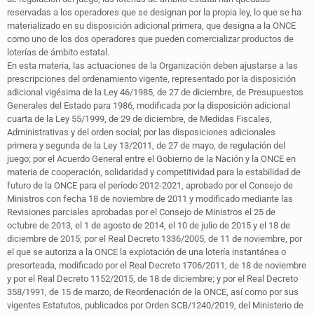
reservadas a los operadores que se designan por la propia ley, lo que se ha
materializado en su disposición adicional primera, que designa a la ONCE
como uno de los dos operadores que pueden comercializar productos de
loterías de ámbito estatal.
En esta materia, las actuaciones de la Organización deben ajustarse a las
prescripciones del ordenamiento vigente, representado por la disposición
adicional vigésima de la Ley 46/1985, de 27 de diciembre, de Presupuestos
Generales del Estado para 1986, modificada por la disposición adicional
cuarta de la Ley 55/1999, de 29 de diciembre, de Medidas Fiscales,
Administrativas y del orden social; por las disposiciones adicionales
primera y segunda de la Ley 13/2011, de 27 de mayo, de regulación del
juego; por el Acuerdo General entre el Gobierno de la Nación y la ONCE en
materia de cooperación, solidaridad y competitividad para la estabilidad de
futuro de la ONCE para el período 2012-2021, aprobado por el Consejo de
Ministros con fecha 18 de noviembre de 2011 y modificado mediante las
Revisiones parciales aprobadas por el Consejo de Ministros el 25 de
octubre de 2013, el 1 de agosto de 2014, el 10 de julio de 2015 y el 18 de
diciembre de 2015; por el Real Decreto 1336/2005, de 11 de noviembre, por
el que se autoriza a la ONCE la explotación de una lotería instantánea o
presorteada, modificado por el Real Decreto 1706/2011, de 18 de noviembre
y por el Real Decreto 1152/2015, de 18 de diciembre; y por el Real Decreto
358/1991, de 15 de marzo, de Reordenación de la ONCE, así como por sus
vigentes Estatutos, publicados por Orden SCB/1240/2019, del Ministerio de