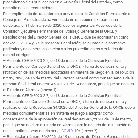
procediendo a su publicación en el «Boletín Oficial del Estado», como
garantía de los consumidores.
En cumplimiento de las anteriores previsiones, la Comisión Permanente del
Consejo de Protectorado ha verificado en su reunión extraordinaria
celebrada el 31 de marzo de 2020, que los siguientes Acuerdos de la
Comisión Ejecutiva Permanente del Consejo General de la ONCE y
Resoluciones del Director General de la ONCE, que se acompañan como
anexos 1, 2, 3, 4 y 5 a la presente Resolución; se ajustan a la normativa
particular y de general aplicación y a los procedimientos y criterios de
control en vigor:
– Acuerdo CEP.5/2020-2.5, de 18 de marzo, de la Comisión Ejecutiva
Permanente del Consejo General de la ONCE, «Toma de conocimiento y
ratificación de las medidas adoptadas en materia de juego en la Resolución
n.º 33/2020, de 15 de marzo, del Director General como consecuencia de la
aprobación del real decreto 463/2020, de 14 de marzo, por el que se declara
el Estado de Alarma» (anexo 1).
– Acuerdo CEP.5/2020-2.7, de 18 de marzo, de la Comisión Ejecutiva
Permanente del Consejo General de la ONCE, «Toma de conocimiento y
ratificación de la Resolución 34/2020 del Director General de la ONCE, sobre
medidas complementarias en materia de juego a adoptar como
consecuencia de la aprobación del real decreto 463/2020, de 14 de marzo,
por el que se declara el Estado de Alarma para la gestión de la situación de
crisis sanitaria ocasionada por el
COVID
-19» (anexo 2).
– Resolución número 36/2020, de 19 de marzo, del Director General de la