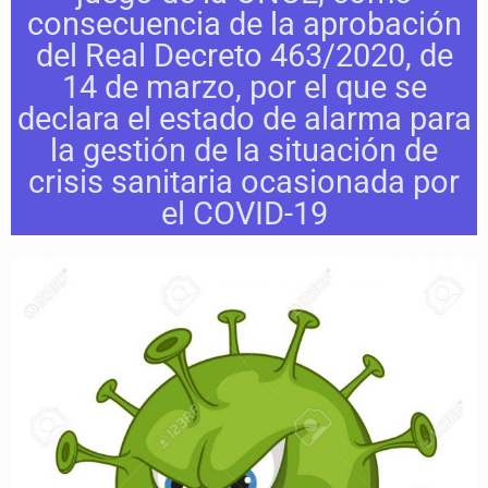
consecuencia de la aprobación
del Real Decreto 463/2020, de
14 de marzo, por el que se
declara el estado de alarma para
la gestión de la situación de
crisis sanitaria ocasionada por
el COVID-19