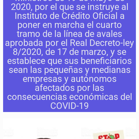
2020, por el que se instruye al
Instituto de Crédito Oficial a
poner en marcha el cuarto
tramo de la línea de avales
aprobada por el Real Decreto-ley
8/2020, de 17 de marzo, y se
establece que sus beneficiarios
sean las pequeñas y medianas
empresas y autónomos
afectados por las
consecuencias económicas del
COVID-19