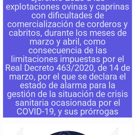
explotaciones ovinas y caprinas
con dificultades de
comercialización de corderos y
cabritos, durante los meses de
marzo y abril, como
consecuencia de las
limitaciones impuestas por el
Real Decreto 463/2020, de 14 de
marzo, por el que se declara el
estado de alarma para la
gestión de la situación de crisis
sanitaria ocasionada por el
COVID-19, y sus prórrogas