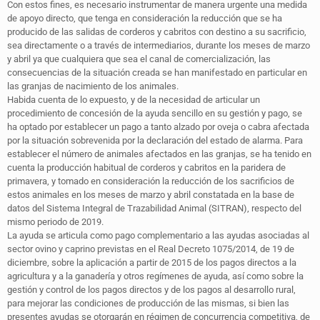
Con estos fines, es necesario instrumentar de manera urgente una medida
de apoyo directo, que tenga en consideración la reducción que se ha
producido de las salidas de corderos y cabritos con destino a su sacrificio,
sea directamente o a través de intermediarios, durante los meses de marzo
y abril ya que cualquiera que sea el canal de comercialización, las
consecuencias de la situación creada se han manifestado en particular en
las granjas de nacimiento de los animales.
Habida cuenta de lo expuesto, y de la necesidad de articular un
procedimiento de concesión de la ayuda sencillo en su gestión y pago, se
ha optado por establecer un pago a tanto alzado por oveja o cabra afectada
por la situación sobrevenida por la declaración del estado de alarma. Para
establecer el número de animales afectados en las granjas, se ha tenido en
cuenta la producción habitual de corderos y cabritos en la paridera de
primavera, y tomado en consideración la reducción de los sacrificios de
estos animales en los meses de marzo y abril constatada en la base de
datos del Sistema Integral de Trazabilidad Animal (SITRAN), respecto del
mismo periodo de 2019.
La ayuda se articula como pago complementario a las ayudas asociadas al
sector ovino y caprino previstas en el Real Decreto 1075/2014, de 19 de
diciembre, sobre la aplicación a partir de 2015 de los pagos directos a la
agricultura y a la ganadería y otros regímenes de ayuda, así como sobre la
gestión y control de los pagos directos y de los pagos al desarrollo rural,
para mejorar las condiciones de producción de las mismas, si bien las
presentes ayudas se otorgarán en régimen de concurrencia competitiva, de