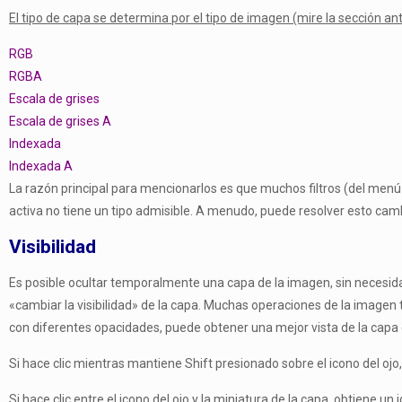
El tipo de capa se determina por el tipo de imagen (mire la sección ant
RGB
RGBA
Escala de grises
Escala de grises A
Indexada
Indexada A
La razón principal para mencionarlos es que muchos filtros (del men
activa no tiene un tipo admisible. A menudo, puede resolver esto cam
Visibilidad
Es posible ocultar temporalmente una capa de la imagen, sin necesidad 
«cambiar la visibilidad» de la capa. Muchas operaciones de la imagen
con diferentes opacidades, puede obtener una mejor vista de la capa 
Si hace clic mientras mantiene Shift presionado sobre el icono del ojo
Si hace clic entre el icono del ojo y la miniatura de la capa, obtiene 