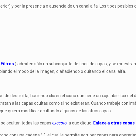
erior) y por la presencia o ausencia de un canal alfa. Los tipos posibles 
ú
Filtros
) admiten sólo un subconjunto de tipos de capas, y se muestran
biando el modo de la imagen, o añadiendo o quitando el canal alfa.
de destruírla, haciendo clic en el icono que tiene un «ojo abierto» del d
 tratan a las capas ocultas como si no existieran. Cuando trabaje con
que quiera modificar ocultando algunas de las otras capas.
, se ocultan todas las capas
excepto
la que clique.
Enlace a otras capas
un icono con una cadena ( ), el cual le permite agrupar capas para operarl