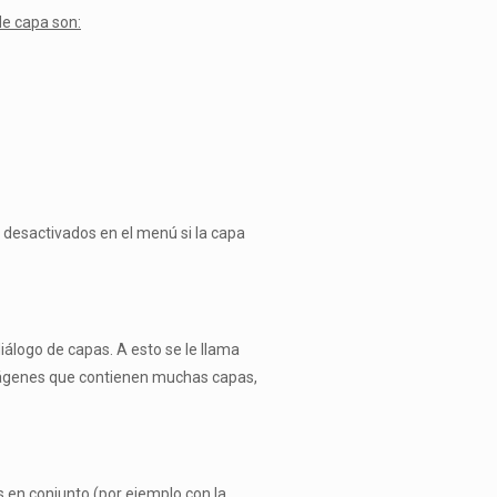
de capa son:
 desactivados en el menú si la capa
iálogo de capas. A esto se le llama
 imágenes que contienen muchas capas,
as en conjunto (por ejemplo con la