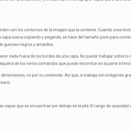
nden con los contornos de la imagen que la contiene. Cuando crea texto
 capa nueva copiando y pegando, se hace del tamaño justo para contene
de guiones negros y amarillos.
hacer nada fuera de los bordes de una capa. No puede trabajar sobre lo q
quiera de los verios comandos que puede encontrar en la parte inferi
imensiones, no por su contenido. Así que, si trabaja con imágenes g
sario.
s capas que se encuentran por debajo en la pila. El rango de opacidad v