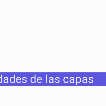
dades de las capas
: