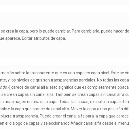
 crea la capa, pero lo puede cambiar. Para cambiarlo, puede hacer dobl
ue aparece, Editar atributos de capa.
rmación sobre lo transparente que es una capa en cada píxel. Éste se vis
y los niveles de gris son transparencias parciales. No todas las capas
ondo»
) carece de canal alfa: esto significa que es completamente opac
se crean capas sin canal alfa. También se crean capas sin canal alfa
na una imagen en una sola capa. Todas las capas, excepto la capa inferio
re la capa que carece de canal alfa. Mover la capa a una posición difere
olucre transparencia. Puede crear el canal alfa para la capa que carec
o en el diálogo de capas y seleccionando Añadir canal alfa desde el men