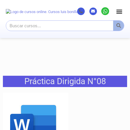
Listado Cursos
Cursos superi
Canal Youtub
Práctica Dirigida N°08