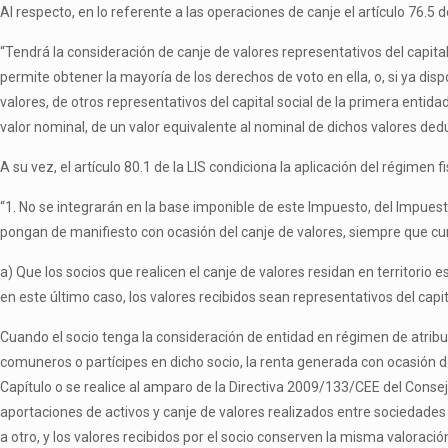
Al respecto, en lo referente a las operaciones de canje el artículo 76.5 d
“Tendrá la consideración de canje de valores representativos del capital 
permite obtener la mayoría de los derechos de voto en ella, o, si ya dis
valores, de otros representativos del capital social de la primera entid
valor nominal, de un valor equivalente al nominal de dichos valores dedu
A su vez, el artículo 80.1 de la LIS condiciona la aplicación del régimen 
“1. No se integrarán en la base imponible de este Impuesto, del Impuest
pongan de manifiesto con ocasión del canje de valores, siempre que cum
a) Que los socios que realicen el canje de valores residan en territorio
en este último caso, los valores recibidos sean representativos del capi
Cuando el socio tenga la consideración de entidad en régimen de atribu
comuneros o partícipes en dicho socio, la renta generada con ocasión del
Capítulo o se realice al amparo de la Directiva 2009/133/CEE del Consejo
aportaciones de activos y canje de valores realizados entre sociedade
a otro, y los valores recibidos por el socio conserven la misma valoració