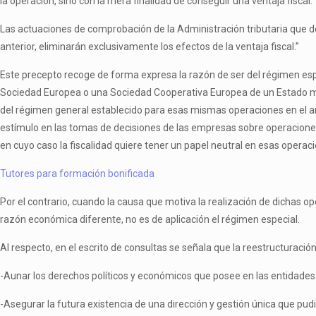
la operación, sino con la mera finalidad de conseguir una ventaja fiscal.
Las actuaciones de comprobación de la Administración tributaria que dete
anterior, eliminarán exclusivamente los efectos de la ventaja fiscal.”
Este precepto recoge de forma expresa la razón de ser del régimen espec
Sociedad Europea o una Sociedad Cooperativa Europea de un Estado miem
del régimen general establecido para esas mismas operaciones en el artí
estímulo en las tomas de decisiones de las empresas sobre operacione
en cuyo caso la fiscalidad quiere tener un papel neutral en esas operac
Tutores para formación bonificada
Por el contrario, cuando la causa que motiva la realización de dichas o
razón económica diferente, no es de aplicación el régimen especial.
Al respecto, en el escrito de consultas se señala que la reestructuració
-Aunar los derechos políticos y económicos que posee en las entidades y 
-Asegurar la futura existencia de una dirección y gestión única que pud