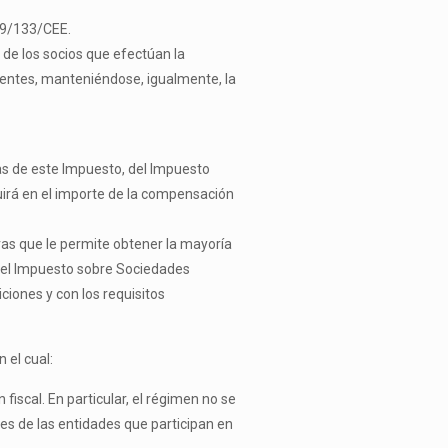
009/133/CEE.
o de los socios que efectúan la
dentes, manteniéndose, igualmente, la
mas de este Impuesto, del Impuesto
uirá en el importe de la compensación
otras que le permite obtener la mayoría
y del Impuesto sobre Sociedades
iciones y con los requisitos
 el cual:
fiscal. En particular, el régimen no se
des de las entidades que participan en