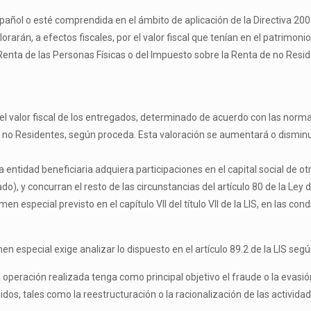
español o esté comprendida en el ámbito de aplicación de la Directiva 2
lorarán, a efectos fiscales, por el valor fiscal que tenían en el patrimoni
Renta de las Personas Físicas o del Impuesto sobre la Renta de no Resi
or el valor fiscal de los entregados, determinado de acuerdo con las nor
de no Residentes, según proceda. Esta valoración se aumentará o dismin
la entidad beneficiaria adquiera participaciones en el capital social de 
do), y concurran el resto de las circunstancias del artículo 80 de la Le
 especial previsto en el capítulo VII del título VII de la LIS, en las cond
n especial exige analizar lo dispuesto en el artículo 89.2 de la LIS según
operación realizada tenga como principal objetivo el fraude o la evasión 
os, tales como la reestructuración o la racionalización de las activida