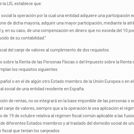
e la LIS, establece que:
social la operación por la cual una entidad adquiere una participación en 
pone de dicha mayoría, adquirir una mayor participación, mediante la atr
ad y, en su caso, de una compensación en dinero que no exceda del 10 por 
cido de su contabilidad.”
fiscal del canje de valores al cumplimiento de dos requisitos:
o sobre la Renta de las Personas Físicas o del Impuesto sobre la Renta 
plan los requisitos siguientes:
 español o en el de algún otro Estado miembro de la Unión Europea o en e
tal social de una entidad residente en España.
ción de rentas, no se integrará en la base imponible de las personas o 
 canje de valores, siempre que a la operación le sea aplicación el régim
 de 19 de octubre relativa al régimen fiscal común aplicable a las fusion
s de diferentes Estados miembros y al traslado del domicilio social de
n fiscal que tenían los canjeados.