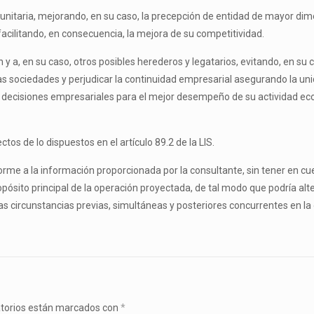
nitaria, mejorando, en su caso, la precepción de entidad de mayor dime
acilitando, en consecuencia, la mejora de su competitividad.
n y a, en su caso, otros posibles herederos y legatarios, evitando, en su 
de las sociedades y perjudicar la continuidad empresarial asegurando la 
de decisiones empresariales para el mejor desempeño de su actividad e
s de lo dispuestos en el artículo 89.2 de la LIS.
rme a la información proporcionada por la consultante, sin tener en cu
sito principal de la operación proyectada, de tal modo que podría alter
las circunstancias previas, simultáneas y posteriores concurrentes en la
atorios están marcados con
*