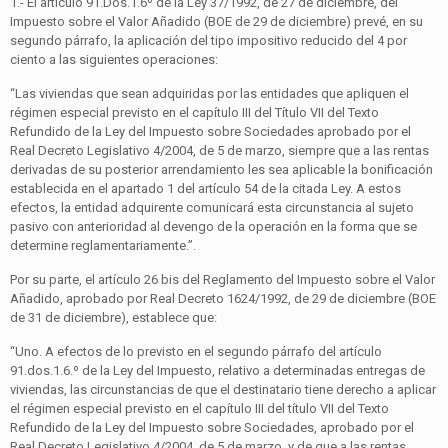
1.- El artículo 91.Dos.1.6º de la Ley 37/1992, de 27 de diciembre, del
Impuesto sobre el Valor Añadido (BOE de 29 de diciembre) prevé, en su
segundo párrafo, la aplicación del tipo impositivo reducido del 4 por
ciento a las siguientes operaciones:
“Las viviendas que sean adquiridas por las entidades que apliquen el
régimen especial previsto en el capítulo III del Título VII del Texto
Refundido de la Ley del Impuesto sobre Sociedades aprobado por el
Real Decreto Legislativo 4/2004, de 5 de marzo, siempre que a las rentas
derivadas de su posterior arrendamiento les sea aplicable la bonificación
establecida en el apartado 1 del artículo 54 de la citada Ley. A estos
efectos, la entidad adquirente comunicará esta circunstancia al sujeto
pasivo con anterioridad al devengo de la operación en la forma que se
determine reglamentariamente.”.
Por su parte, el artículo 26 bis del Reglamento del Impuesto sobre el Valor
Añadido, aprobado por Real Decreto 1624/1992, de 29 de diciembre (BOE
de 31 de diciembre), establece que:
“Uno. A efectos de lo previsto en el segundo párrafo del artículo
91.dos.1.6.º de la Ley del Impuesto, relativo a determinadas entregas de
viviendas, las circunstancias de que el destinatario tiene derecho a aplicar
el régimen especial previsto en el capítulo III del título VII del Texto
Refundido de la Ley del Impuesto sobre Sociedades, aprobado por el
Real Decreto Legislativo 4/2004, de 5 de marzo, y de que a las rentas